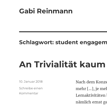
Gabi Reinmann
Schlagwort:
student engage
An Trivialität kaum
Veröffentlicht
10. Januar 2018
Nach dem Konze
am
Schreibe einen
mehr […], je meh
zu
Kommentar
Lernaktivitäten 
An
nämlich ernst ge
Trivialität