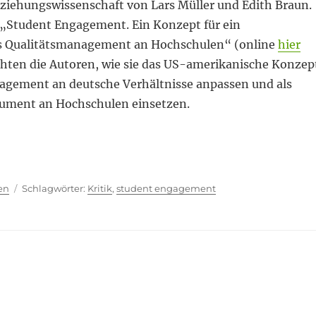
Erziehungswissenschaft von Lars Müller und Edith Braun.
 „Student Engagement. Ein Konzept für ein
es Qualitätsmanagement an Hochschulen“ (online
hier
chten die Autoren, wie sie das US-amerikanische Konzep
agement an deutsche Verhältnisse anpassen und als
ument an Hochschulen einsetzen.
kaum zu überbieten“
ien
Schlagwörter
en
Kritik
,
student engagement