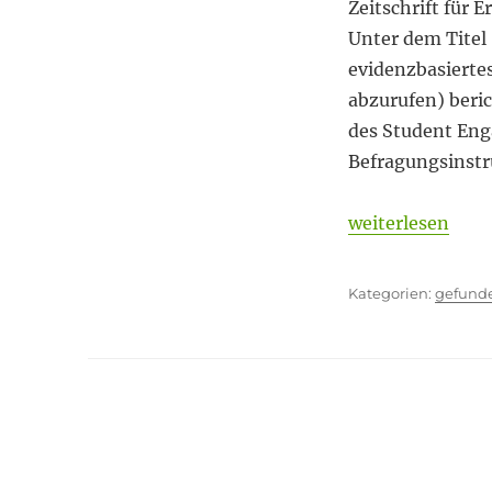
kaum
Zeitschrift für 
zu
Unter dem Titel
überbieten
evidenzbasiert
abzurufen) beri
des Student Eng
Befragungsinstr
„An Trivialität 
weiterlesen
Kategor
gefund