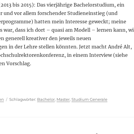
(2013 bis 2015): Das vierjährige Bachelorstudium, ein
er und vor allem forschender Studieneinstieg (und
erprogramme) hatten mein Interesse geweckt; meine
 war, dass ich dort – quasi am Modell – lernen kann, wi
en generell kreativer den jeweils neuen
n in der Lehre stellen könnten. Jetzt macht André Alt,
ochschulrektorenkonferenz, in einem Interview (siehe
en Vorschlag.
ien
Schlagwörter
en
Bachelor
,
Master
,
Studium Generale