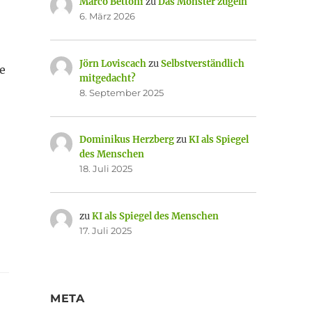
Marco Bettoni
zu
Das Monster zügeln
6. März 2026
Jörn Loviscach
zu
Selbstverständlich
e
mitgedacht?
8. September 2025
Dominikus Herzberg
zu
KI als Spiegel
des Menschen
18. Juli 2025
zu
KI als Spiegel des Menschen
17. Juli 2025
META