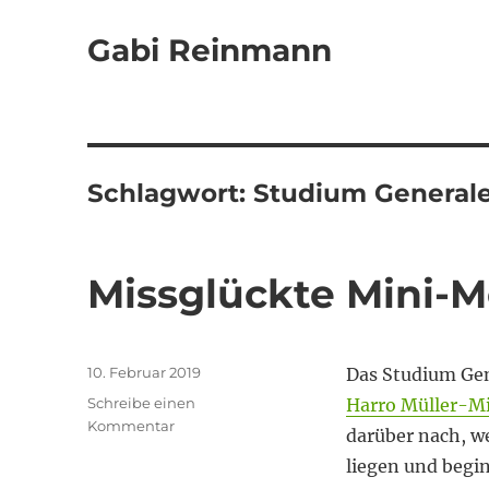
Gabi Reinmann
Schlagwort:
Studium General
Missglückte Mini-
Veröffentlicht
10. Februar 2019
Das Studium Gen
am
Schreibe einen
Harro Müller-Mi
zu
Kommentar
darüber nach, w
Missglückte
liegen und begi
Mini-