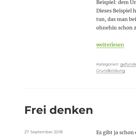
Module
Beispiel: dem Un
Dieses Beispiel 
tun, das man bei
ohnehin schon z
„Missglückte M
weiterlesen
Kategor
gefund
Grundbildung
Frei denken
Veröffentlicht
27. September 2018
Es gibt ja schon