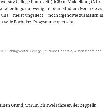
iversity College Roosevelt (UCR) in Middelburg (NL).
hat allerdings nur wenig mit dem Studium Generale zu
 uns – meist ungeliebt – noch irgendwie zusätzlich in
u volle Bachelor-Programme quetscht.
ini-Module“
ien
Schlagwörter
en
College
,
Studium Generale
,
wissenschaftliche
 einen Grund, warum ich zwei Jahre an der Zeppelin