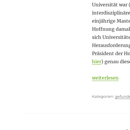
am
Universität war 
interdisziplinär
einjährige Mast
Hoffnung damals
sich Universität
Herausforderunge
Präsident der H
hier
) genau dies
„Frei denken“
weiterlesen
Kategor
gefund