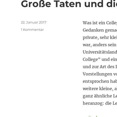
Große Taten und di
Veröffentlicht
22. Januar 2017
Was ist ein Coll
am
zu
1 Kommentar
Gedanken gemach
Große
private, sehr kl
Taten
war, anders sein
und
die
Universitätsland
Kraft
College“ und ei
des
und zur Art des
Experiments
Vorstellungen v
entsprochen habe
weitere kleine, 
ganz ähnliche Le
heranzog: die L