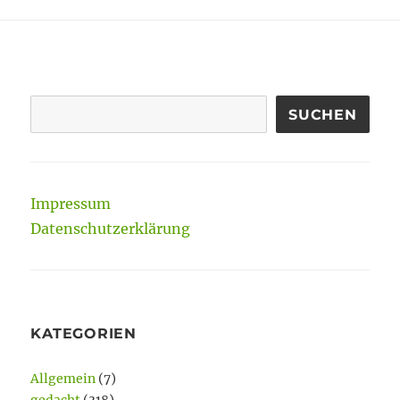
Scheitern
kein
Fehler
ist
SUCHEN
Impressum
Datenschutzerklärung
KATEGORIEN
Allgemein
(7)