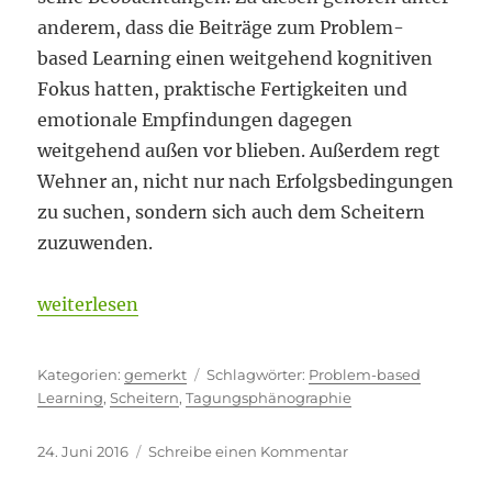
anderem, dass die Beiträge zum Problem-
based Learning einen weitgehend kognitiven
Fokus hatten, praktische Fertigkeiten und
emotionale Empfindungen dagegen
weitgehend außen vor blieben. Außerdem regt
Wehner an, nicht nur nach Erfolgsbedingungen
zu suchen, sondern sich auch dem Scheitern
zuzuwenden.
„Warum Scheitern kein Fehler ist“
weiterlesen
Kategorien
Schlagwörter
gemerkt
Problem-based
Learning
,
Scheitern
,
Tagungsphänographie
Veröffentlicht
zu
24. Juni 2016
Schreibe einen Kommentar
am
Warum