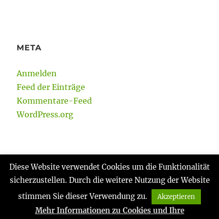
META
Anmelden
Feed der Einträge
Kommentare-Feed
WordPress.org
Diese Website verwendet Cookies um die Funktionalität
sicherzustellen. Durch die weitere Nutzung der Website
Gabi Reinmann
Datenschutzerklärung
Stolz
präsentiert von WordPress
stimmen Sie dieser Verwendung zu.
Akzeptieren
Mehr Informationen zu Cookies und Ihre