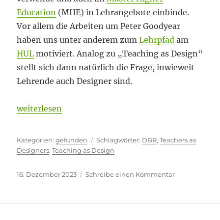
Education
(MHE) in Lehrangebote einbinde.
Vor allem die Arbeiten um Peter Goodyear
haben uns unter anderem zum
Lehrpfad
am
HUL
motiviert. Analog zu „Teaching as Design“
stellt sich dann natürlich die Frage, inwieweit
Lehrende auch Designer sind.
„Teachers as Designers“
weiterlesen
Kategorien
Schlagwörter
gefunden
DBR
,
Teachers as
Designers
,
Teaching as Design
Veröffentlicht
zu
16. Dezember 2023
Schreibe einen Kommentar
am
Teachers
as
Designers