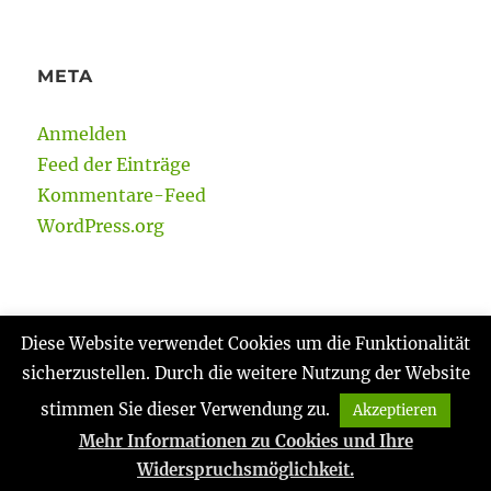
META
Anmelden
Feed der Einträge
Kommentare-Feed
WordPress.org
Diese Website verwendet Cookies um die Funktionalität
sicherzustellen. Durch die weitere Nutzung der Website
Gabi Reinmann
Datenschutzerklärung
Stolz
präsentiert von WordPress
stimmen Sie dieser Verwendung zu.
Akzeptieren
Mehr Informationen zu Cookies und Ihre
Widerspruchsmöglichkeit.