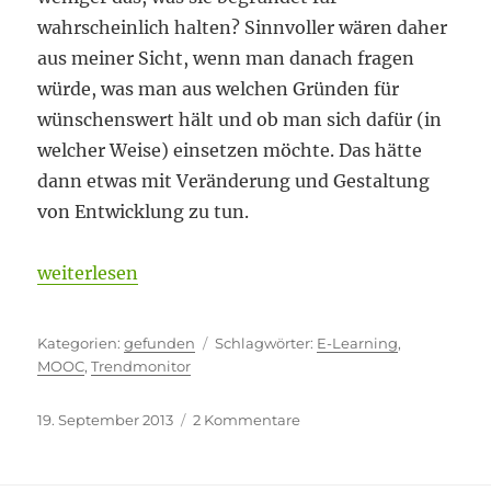
wahrscheinlich halten? Sinnvoller wären daher
aus meiner Sicht, wenn man danach fragen
würde, was man aus welchen Gründen für
wünschenswert hält und ob man sich dafür (in
welcher Weise) einsetzen möchte. Das hätte
dann etwas mit Veränderung und Gestaltung
von Entwicklung zu tun.
„Achtungserfolg für MOOCs“
weiterlesen
Kategorien
Schlagwörter
gefunden
E-Learning
,
MOOC
,
Trendmonitor
Veröffentlicht
zu
19. September 2013
2 Kommentare
am
Achtungserfolg
für
MOOCs