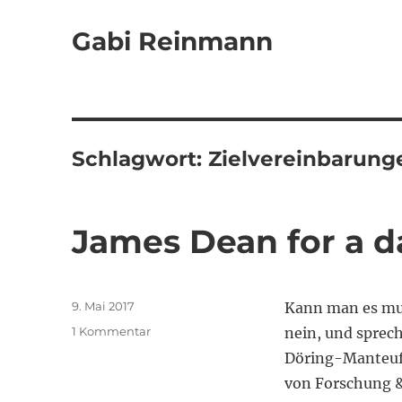
Gabi Reinmann
Schlagwort:
Zielvereinbarung
James Dean for a d
Veröffentlicht
9. Mai 2017
Kann man es mut
am
zu
1 Kommentar
nein, und sprech
James
Döring-Manteuff
Dean
von Forschung & 
for