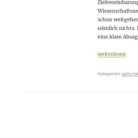
a
Zielvereinbarun
day
Wissenschaftsze
schon weitgehen
nämlich nichts. 
eine klare Absag
„James Dean for
weiterlesen
Kategor
gefund