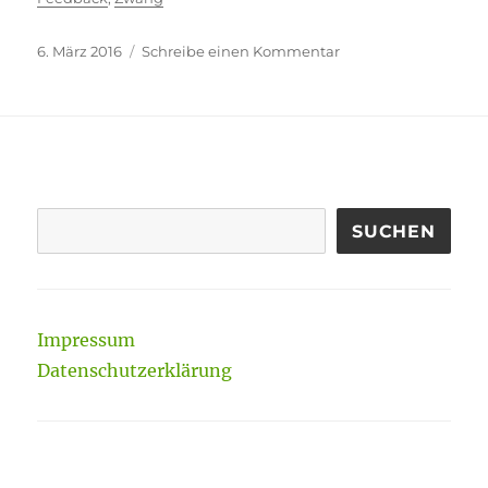
Veröffentlicht
zu
6. März 2016
Schreibe einen Kommentar
am
Erniedrigungsbürokr
SUCHEN
Impressum
Datenschutzerklärung