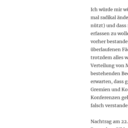
Ich würde mir w
mal radikal ände
nützt) und dass
erfassen zu wol
vorher bestand
überlaufenen Fäc
trotzdem alles w
Verteilung von 
bestehenden Beda
erwarten, dass 
Gremien und Kon
Konferenzen geh
falsch verstand
Nachtrag am 22.