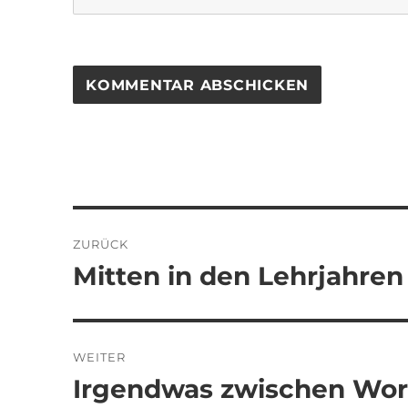
Beitragsnavigation
ZURÜCK
Mitten in den Lehrjahren
Vorheriger
Beitrag:
WEITER
Irgendwas zwischen Wor
Nächster