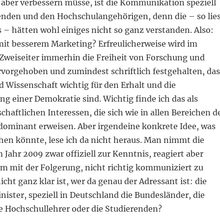
 aber verbessern müsse, ist die Kommunikation speziell
enden und den Hochschulangehörigen, denn die – so lie
ls – hätten wohl einiges nicht so ganz verstanden. Also:
 mit besserem Marketing? Erfreulicherweise wird im
Zweiseiter immerhin die Freiheit von Forschung und
rvorgehoben und zumindest schriftlich festgehalten, das
 Wissenschaft wichtig für den Erhalt und die
g einer Demokratie sind. Wichtig finde ich das als
chaftlichen Interessen, die sich wie in allen Bereichen d
 dominant erweisen. Aber irgendeine konkrete Idee, was
en könnte, lese ich da nicht heraus. Man nimmt die
 Jahr 2009 zwar offiziell zur Kenntnis, reagiert aber
em mit der Folgerung, nicht richtig kommuniziert zu
cht ganz klar ist, wer da genau der Adressant ist: die
nister, speziell in Deutschland die Bundesländer, die
e Hochschullehrer oder die Studierenden?