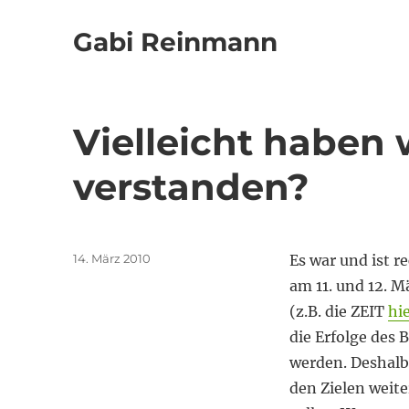
Gabi Reinmann
Vielleicht haben w
verstanden?
Veröffentlicht
14. März 2010
Es war und ist re
am
am 11. und 12. M
(z.B. die ZEIT
hi
die Erfolge des
werden. Deshalb
den Zielen weite