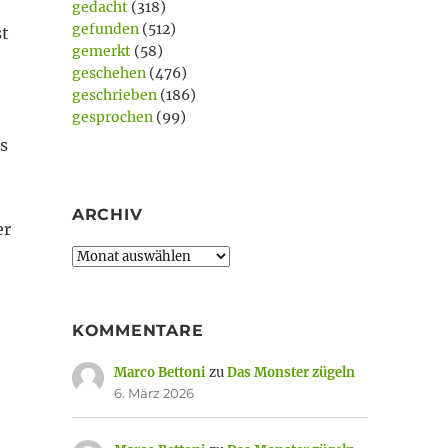
gedacht
(318)
gefunden
(512)
st
gemerkt
(58)
geschehen
(476)
geschrieben
(186)
gesprochen
(99)
s
ARCHIV
er
Archiv
KOMMENTARE
Marco Bettoni
zu
Das Monster zügeln
6. März 2026