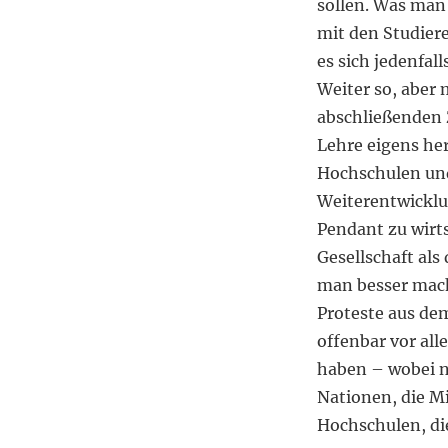
sollen. Was man
mit den Studier
es sich jedenfal
Weiter so, aber
abschließenden 
Lehre eigens he
Hochschulen und
Weiterentwicklun
Pendant zu wirts
Gesellschaft als
man besser mach
Proteste aus dem
offenbar vor all
haben – wobei ni
Nationen, die Mi
Hochschulen, di