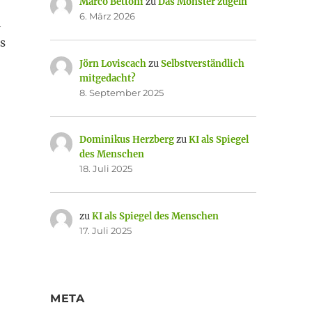
Marco Bettoni
zu
Das Monster zügeln
6. März 2026
h
s
Jörn Loviscach
zu
Selbstverständlich
mitgedacht?
8. September 2025
Dominikus Herzberg
zu
KI als Spiegel
des Menschen
18. Juli 2025
zu
KI als Spiegel des Menschen
17. Juli 2025
META