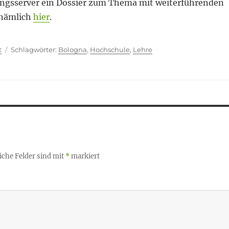
ngsserver ein Dossier zum Thema mit weiterführenden
 nämlich
hier
.
ien
Schlagwörter
t
Bologna
,
Hochschule
,
Lehre
iche Felder sind mit
*
markiert