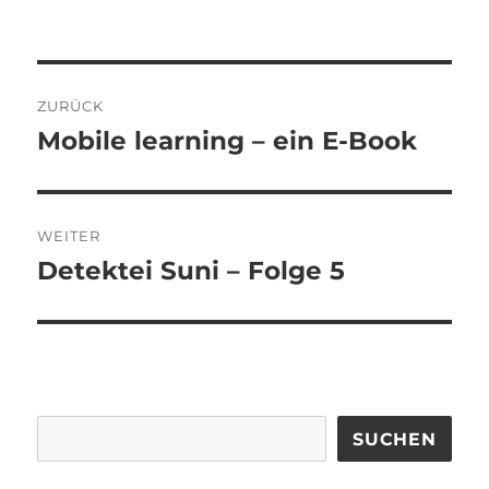
Beitragsnavigation
ZURÜCK
Mobile learning – ein E-Book
Vorheriger
Beitrag:
WEITER
Detektei Suni – Folge 5
Nächster
Beitrag:
SUCHEN