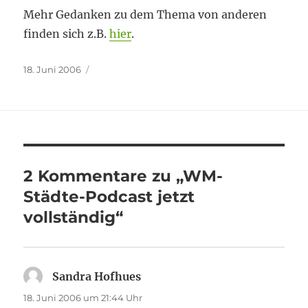
Mehr Gedanken zu dem Thema von anderen
finden sich z.B.
hier
.
Veröffentlicht
18. Juni 2006
am
2 Kommentare zu „WM-
Städte-Podcast jetzt
vollständig“
Sandra Hofhues
sagt:
18. Juni 2006 um 21:44 Uhr