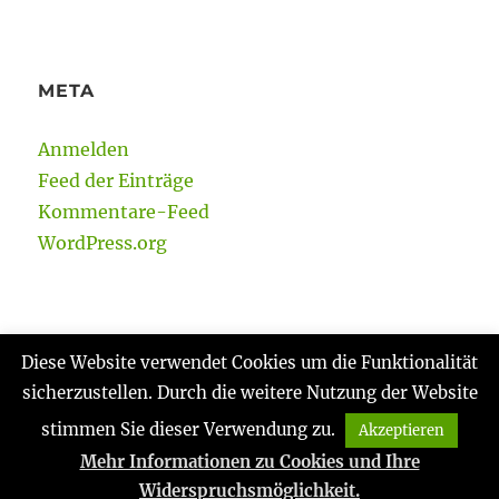
META
Anmelden
Feed der Einträge
Kommentare-Feed
WordPress.org
Diese Website verwendet Cookies um die Funktionalität
sicherzustellen. Durch die weitere Nutzung der Website
Gabi Reinmann
Datenschutzerklärung
Stolz
präsentiert von WordPress
stimmen Sie dieser Verwendung zu.
Akzeptieren
Mehr Informationen zu Cookies und Ihre
Widerspruchsmöglichkeit.