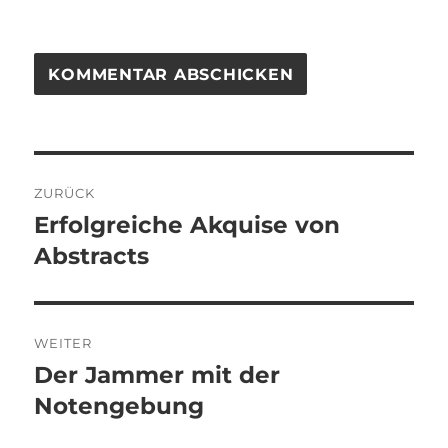
Beitragsnavigation
ZURÜCK
Erfolgreiche Akquise von
Vorheriger
Beitrag:
Abstracts
WEITER
Der Jammer mit der
Nächster
Beitrag:
Notengebung