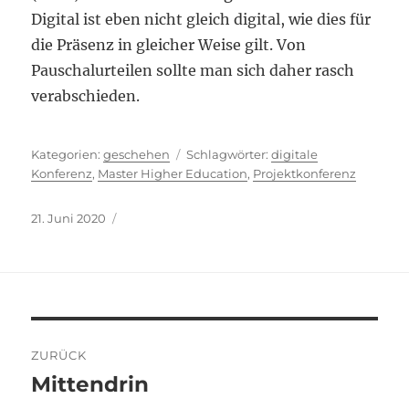
Digital ist eben nicht gleich digital, wie dies für
die Präsenz in gleicher Weise gilt. Von
Pauschalurteilen sollte man sich daher rasch
verabschieden.
Kategorien
Schlagwörter
geschehen
digitale
Konferenz
,
Master Higher Education
,
Projektkonferenz
Veröffentlicht
21. Juni 2020
am
Beitragsnavigation
ZURÜCK
Mittendrin
Vorheriger
Beitrag: