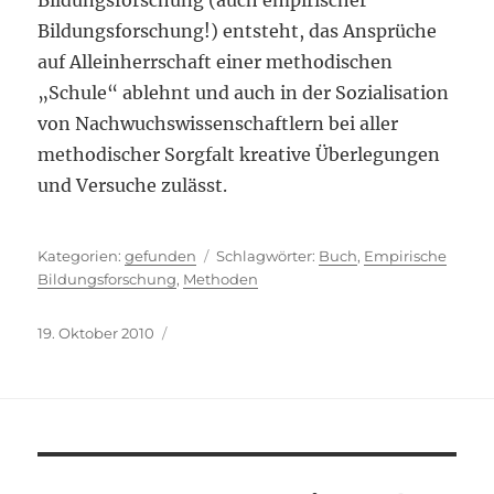
Bildungsforschung (auch empirischer
Bildungsforschung!) entsteht, das Ansprüche
auf Alleinherrschaft einer methodischen
„Schule“ ablehnt und auch in der Sozialisation
von Nachwuchswissenschaftlern bei aller
methodischer Sorgfalt kreative Überlegungen
und Versuche zulässt.
Kategorien
Schlagwörter
gefunden
Buch
,
Empirische
Bildungsforschung
,
Methoden
Veröffentlicht
19. Oktober 2010
am