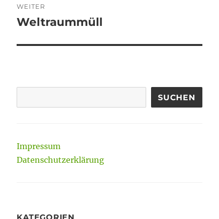
WEITER
Weltraummüll
Nächster
Beitrag:
SUCHEN
Impressum
Datenschutzerklärung
KATEGORIEN