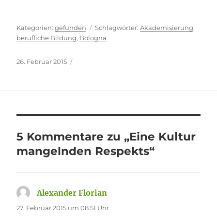
Kategorien
Schlagwörter
gefunden
Akademisierung
,
berufliche Bildung
,
Bologna
Veröffentlicht
26. Februar 2015
am
5 Kommentare zu „Eine Kultur
mangelnden Respekts“
Alexander Florian
sagt:
27. Februar 2015 um 08:51 Uhr