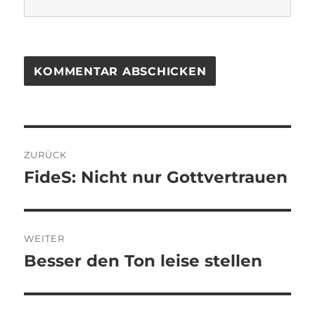
Beitragsnavigation
ZURÜCK
FideS: Nicht nur Gottvertrauen
Vorheriger
Beitrag:
WEITER
Besser den Ton leise stellen
Nächster
Beitrag: