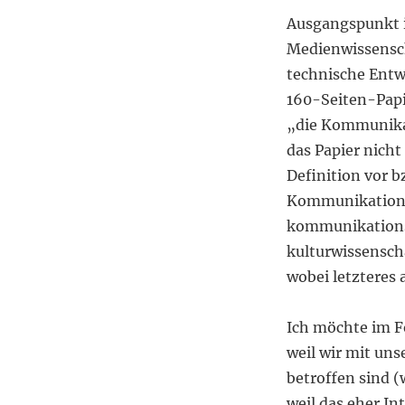
Ausgangspunkt i
Medienwissensch
technische Entwi
160-Seiten-Papie
„die Kommunika
das Papier nicht
Definition vor b
Kommunikations-
kommunikationsw
kulturwissensch
wobei letzteres 
Ich möchte im F
weil wir mit u
betroffen sind (
weil das eher In