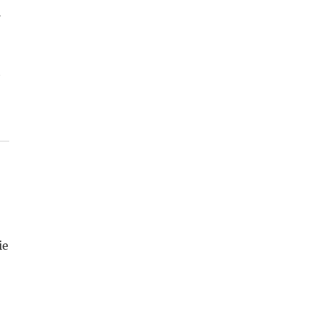
l
t
ie