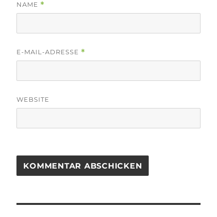
NAME
*
E-MAIL-ADRESSE
*
WEBSITE
Beitragsnavigation