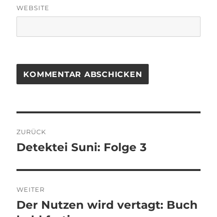
WEBSITE
Beitragsnavigation
ZURÜCK
Detektei Suni: Folge 3
Vorheriger
Beitrag:
WEITER
Der Nutzen wird vertagt: Buch
Nächster