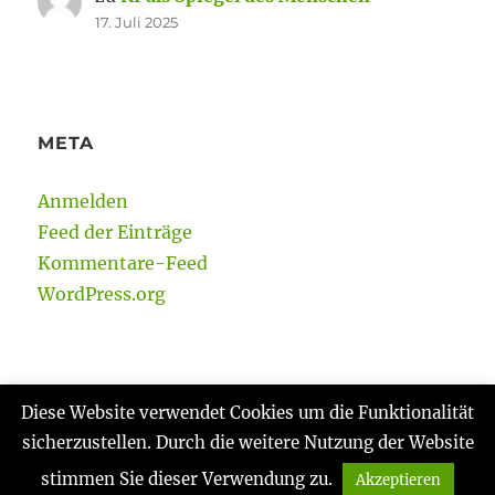
17. Juli 2025
META
Anmelden
Feed der Einträge
Kommentare-Feed
WordPress.org
Diese Website verwendet Cookies um die Funktionalität
sicherzustellen. Durch die weitere Nutzung der Website
Gabi Reinmann
Datenschutzerklärung
Stolz
präsentiert von WordPress
stimmen Sie dieser Verwendung zu.
Akzeptieren