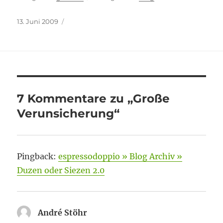
Veröffentlicht
13. Juni 2009
am
7 Kommentare zu „Große
Verunsicherung“
Pingback:
espressodoppio » Blog Archiv »
Duzen oder Siezen 2.0
André Stöhr
sagt: