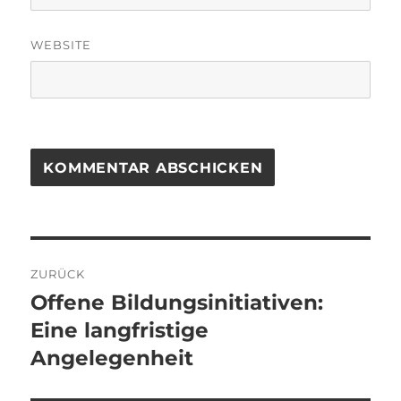
WEBSITE
Beitragsnavigation
ZURÜCK
Offene Bildungsinitiativen:
Vorheriger
Beitrag:
Eine langfristige
Angelegenheit