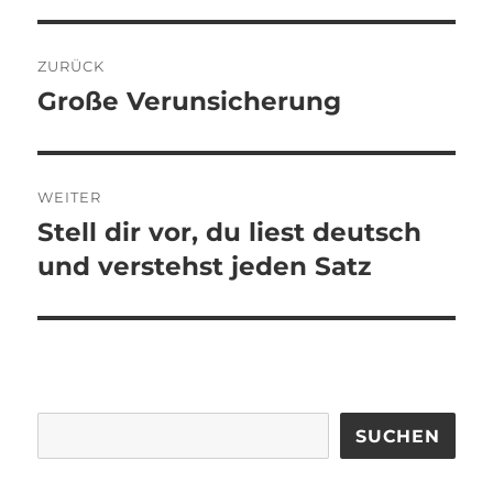
Beitragsnavigation
ZURÜCK
Große Verunsicherung
Vorheriger
Beitrag:
WEITER
Stell dir vor, du liest deutsch
Nächster
Beitrag:
und verstehst jeden Satz
SUCHEN