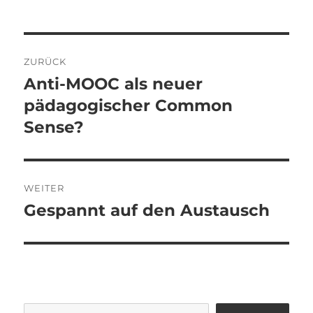
Beitragsnavigation
ZURÜCK
Anti-MOOC als neuer
Vorheriger
Beitrag:
pädagogischer Common
Sense?
WEITER
Gespannt auf den Austausch
Nächster
Beitrag: