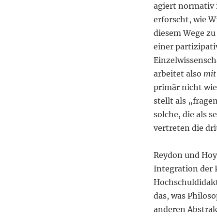
agiert normativ
erforscht, wie W
diesem Wege zu 
einer partizipa
Einzelwissensch
arbeitet also
mit
primär nicht wi
stellt als „frag
solche, die als s
vertreten die dr
Reydon und Hoy
Integration der 
Hochschuldidakt
das, was Philos
anderen Abstrakt