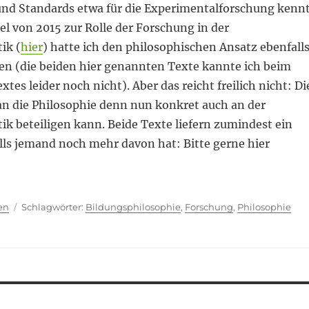
nd Standards etwa für die Experimentalforschung kennt
l von 2015 zur Rolle der Forschung in der
ik (
hier
) hatte ich den philosophischen Ansatz ebenfall
 (die beiden hier genannten Texte kannte ich beim
tes leider noch nicht). Aber das reicht freilich nicht: Di
an die Philosophie denn nun konkret auch an der
k beteiligen kann. Beide Texte liefern zumindest ein
lls jemand noch mehr davon hat: Bitte gerne hier
ien
Schlagwörter
en
Bildungsphilosophie
,
Forschung
,
Philosophie