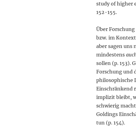
study of higher 
152-155.
Über Forschung 
bzw. im Kontex
aber sagen uns n
mindestens
auc
sollen (p. 153).
Forschung und da
philosophische 
Einschränkend r
implizit bleibt,
schwierig macht:
Goldings Einschä
tun (p. 154).