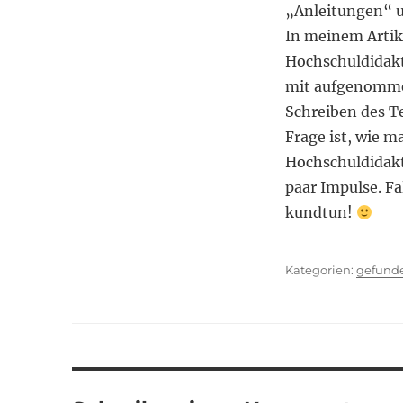
„Anleitungen“ u
In meinem Artike
Hochschuldidakt
mit aufgenommen
Schreiben des Tex
Frage ist, wie m
Hochschuldidakti
paar Impulse. Fa
kundtun!
Kategor
gefund