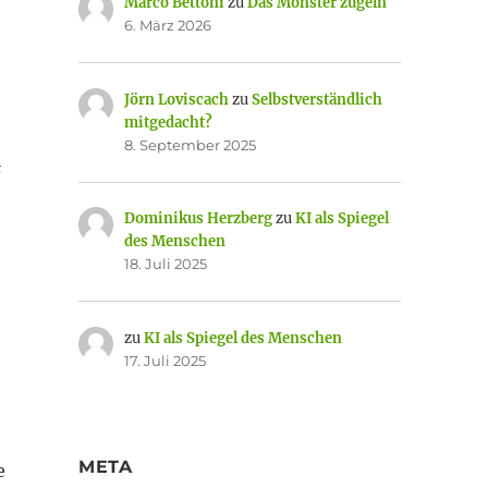
Marco Bettoni
zu
Das Monster zügeln
6. März 2026
Jörn Loviscach
zu
Selbstverständlich
mitgedacht?
8. September 2025
&
Dominikus Herzberg
zu
KI als Spiegel
des Menschen
18. Juli 2025
zu
KI als Spiegel des Menschen
17. Juli 2025
META
e