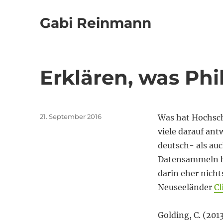
Gabi Reinmann
Erklären, was Ph
Veröffentlicht
21. September 2016
Was hat Hochsch
am
viele darauf ant
deutsch- als au
Datensammeln b
darin eher nich
Neuseeländer
Cl
Golding, C. (201