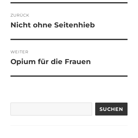
Beitragsnavigation
ZURÜCK
Nicht ohne Seitenhieb
Vorheriger
Beitrag:
WEITER
Opium für die Frauen
Nächster
Beitrag:
SUCHEN