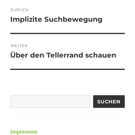
Beitragsnavigation
ZURÜCK
Implizite Suchbewegung
Vorheriger
Beitrag:
WEITER
Über den Tellerrand schauen
Nächster
Beitrag:
SUCHEN
Impressum