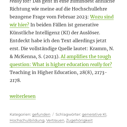
really
for? Das geht in eine zumindest ähnliche
Richtung wie meine auf die Hochschullehre
bezogene Frage vom Februar 2023:
Wozu sind
wir hier?
In beiden Fällen ist generative
Künstliche Intelligenz (KI) der Auslöser.
Entdeckt habe ich den Text allerdings jetzt
erst. Die vollständige Quelle lautet: Kramm, N.
& McKenna, S. (2023).
AI amplifies the tough
question: What is higher education
really
for?
Teaching in Higher Education, 28(8), 2173-
2178.
„What is higher education really for?“
weiterlesen
Kategorien
Schlagwörter
gefunden
generative KI
,
Hochschulbildung
,
Vertrauen
,
Zugehörigkeit