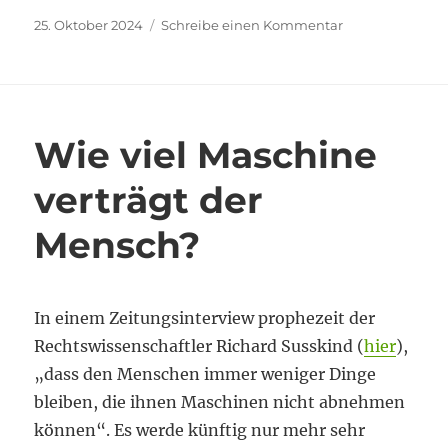
Veröffentlicht
zu
25. Oktober 2024
Schreibe einen Kommentar
am
What
is
higher
education
really
Wie viel Maschine
for?
verträgt der
Mensch?
In einem Zeitungsinterview prophezeit der
Rechtswissenschaftler Richard Susskind (
hier
),
„dass den Menschen immer weniger Dinge
bleiben, die ihnen Maschinen nicht abnehmen
können“. Es werde künftig nur mehr sehr