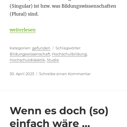
(Singular) ist bzw. was Bildungswissenschaften
(Plural) sind.
„Hochschulbildung? Fehlanzeige!“
weiterlesen
Kategorien
Schlagwörter
gefunden
Bildungswissenschaft
,
Hochschulbildung
,
Hochschuldidaktik
,
Studie
Veröffentlicht
zu
30. April 2023
Schreibe einen Kommentar
am
Hochschulbildung
Fehlanzeige!
Wenn es doch (so)
einfach wäre …