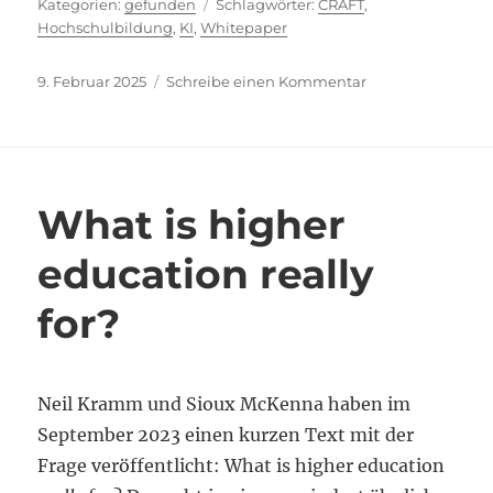
Kategorien
Schlagwörter
gefunden
CRAFT
,
Hochschulbildung
,
KI
,
Whitepaper
Veröffentlicht
zu
9. Februar 2025
Schreibe einen Kommentar
am
Einfach
mit
KI
vertrauter
werden
What is higher
education really
for?
Neil Kramm und Sioux McKenna haben im
September 2023 einen kurzen Text mit der
Frage veröffentlicht: What is higher education