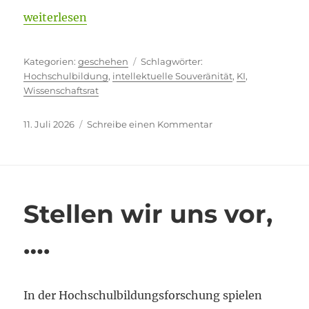
„Alles andere als ein Schnellschuss“
weiterlesen
Kategorien
Schlagwörter
geschehen
Hochschulbildung
,
intellektuelle Souveränität
,
KI
,
Wissenschaftsrat
Veröffentlicht
zu
11. Juli 2026
Schreibe einen Kommentar
am
Alles
andere
als
ein
Schnellschuss
Stellen wir uns vor,
….
In der Hochschulbildungsforschung spielen