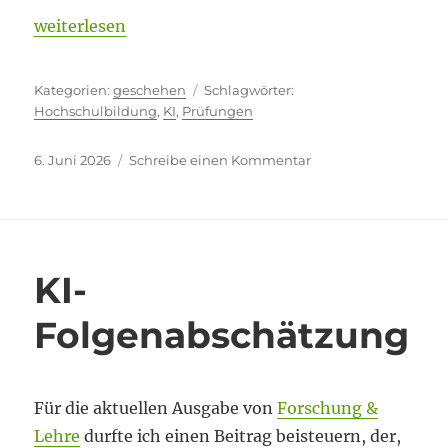
„Zwiespältige Situation“
weiterlesen
Kategorien
Schlagwörter
geschehen
Hochschulbildung
,
KI
,
Prüfungen
Veröffentlicht
zu
6. Juni 2026
Schreibe einen Kommentar
am
Zwiespältige
Situation
KI-
Folgenabschätzung
Für die aktuellen Ausgabe von
Forschung &
Lehre
durfte ich einen Beitrag beisteuern, der,