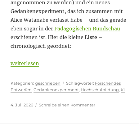
angenommen zu werden) und ein neues
Gedankenexperiment, das ich zusammen mit
Alice Watanabe verfasst habe – und das gerade
eben sogar in der
Pädagogischen Rundschau
erschienen ist. Hier die kleine
Liste
–
chronologisch geordnet:
„Stellen wir uns vor, ….“
weiterlesen
Kategorien
Schlagwörter
geschrieben
Forschendes
Entwerfen
,
Gedankenexperiment
,
Hochschulbildung
,
KI
Veröffentlicht
zu
4. Juli 2026
Schreibe einen Kommentar
am
Stellen
wir
uns
vor,
….