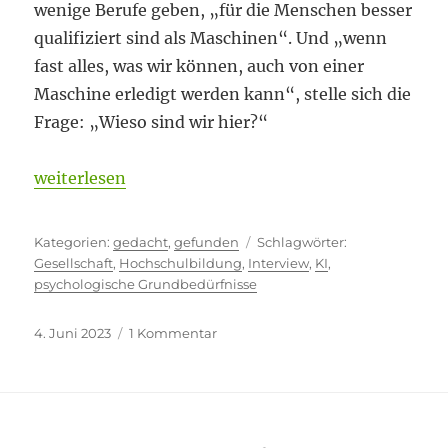
wenige Berufe geben, „für die Menschen besser
qualifiziert sind als Maschinen“. Und „wenn
fast alles, was wir können, auch von einer
Maschine erledigt werden kann“, stelle sich die
Frage: „Wieso sind wir hier?“
„Wie viel Maschine verträgt der Mensch?“
weiterlesen
Kategorien
Schlagwörter
gedacht
,
gefunden
Gesellschaft
,
Hochschulbildung
,
Interview
,
KI
,
psychologische Grundbedürfnisse
Veröffentlicht
zu
4. Juni 2023
1 Kommentar
am
Wie
viel
Maschine
verträgt
der