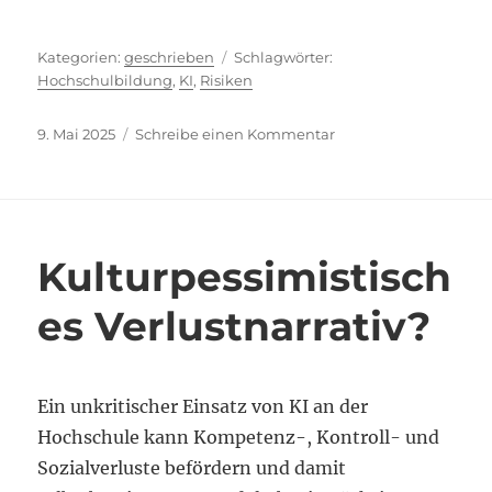
Kategorien
Schlagwörter
geschrieben
Hochschulbildung
,
KI
,
Risiken
Veröffentlicht
zu
9. Mai 2025
Schreibe einen Kommentar
am
KI-
Folgenabschätzung
Kulturpessimistisch
es Verlustnarrativ?
Ein unkritischer Einsatz von KI an der
Hochschule kann Kompetenz-, Kontroll- und
Sozialverluste befördern und damit