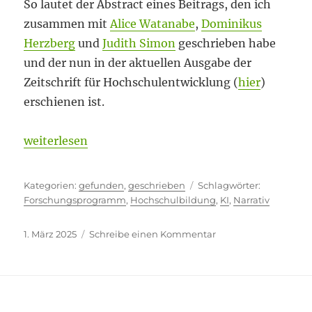
So lautet der Abstract eines Beitrags, den ich
zusammen mit
Alice Watanabe
,
Dominikus
Herzberg
und
Judith Simon
geschrieben habe
und der nun in der aktuellen Ausgabe der
Zeitschrift für Hochschulentwicklung (
hier
)
erschienen ist.
„Kulturpessimistisches Verlustnarrativ?“
weiterlesen
Kategorien
Schlagwört
gefunden
,
geschrieben
Forschungsprogramm
,
Hochschulbildung
,
KI
,
Narrativ
Veröffentlicht
zu
1. März 2025
Schreibe einen Kommentar
am
Kulturpessimistische
Verlustnarrativ?