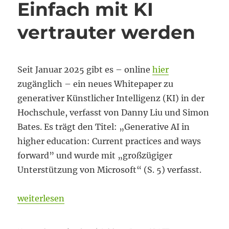
Einfach mit KI
vertrauter werden
Seit Januar 2025 gibt es – online
hier
zugänglich – ein neues Whitepaper zu
generativer Künstlicher Intelligenz (KI) in der
Hochschule, verfasst von Danny Liu und Simon
Bates. Es trägt den Titel: „Generative AI in
higher education: Current practices and ways
forward” und wurde mit „großzügiger
Unterstützung von Microsoft“ (S. 5) verfasst.
„Einfach mit KI vertrauter werden“
weiterlesen