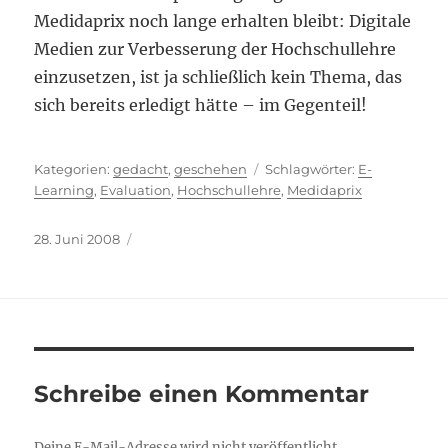
Medidaprix noch lange erhalten bleibt: Digitale
Medien zur Verbesserung der Hochschullehre
einzusetzen, ist ja schließlich kein Thema, das
sich bereits erledigt hätte – im Gegenteil!
Kategorien
Schlagwörter
gedacht
,
geschehen
E-
Learning
,
Evaluation
,
Hochschullehre
,
Medidaprix
Veröffentlicht
28. Juni 2008
am
Schreibe einen Kommentar
Deine E-Mail-Adresse wird nicht veröffentlicht.