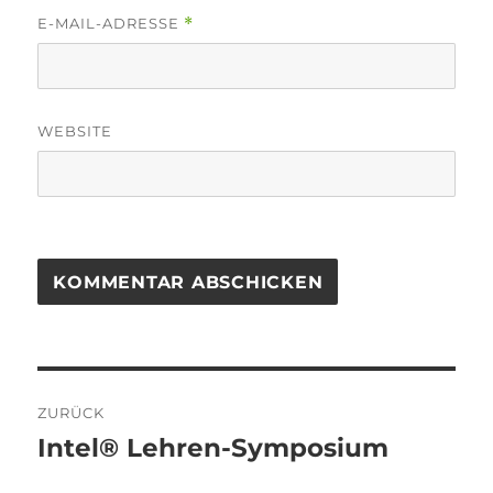
E-MAIL-ADRESSE
*
WEBSITE
Beitragsnavigation
ZURÜCK
Intel® Lehren-Symposium
Vorheriger
Beitrag: