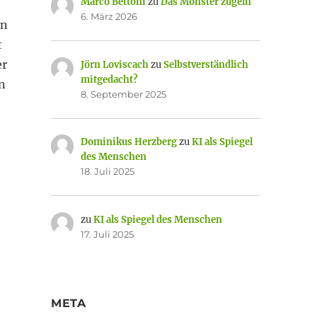
Marco Bettoni
zu
Das Monster zügeln
6. März 2026
en
t
er
Jörn Loviscach
zu
Selbstverständlich
mitgedacht?
n
8. September 2025
Dominikus Herzberg
zu
KI als Spiegel
des Menschen
18. Juli 2025
zu
KI als Spiegel des Menschen
17. Juli 2025
META