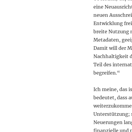
eine Neuausricht
neuen Ausschrei
Entwicklung frei
breite Nutzung n
Metadaten, geei
Damit will der 
Nachhaltigkeit d
Teil des intern
begreifen.“
Ich meine, das i
bedeutet, dass a
weiterzukommen.
Unterstützung; 
Neuerungen langf
finanzielle und 