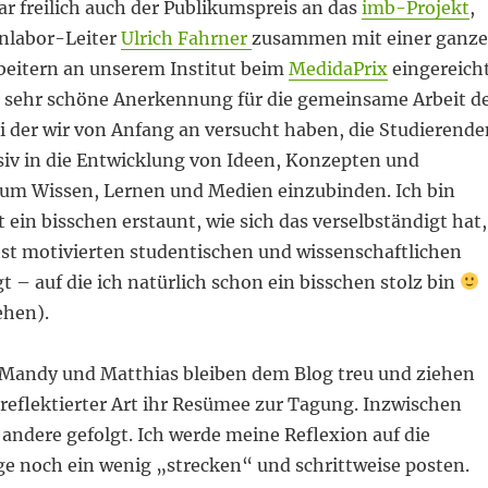
r freilich auch der Publikumspreis an das
imb-Projekt
,
nlabor-Leiter
Ulrich Fahrner
zusammen mit einer ganz
beitern an unserem Institut beim
MedidaPrix
eingereich
ne sehr schöne Anerkennung für die gemeinsame Arbeit d
ei der wir von Anfang an versucht haben, die Studierende
siv in die Entwicklung von Ideen, Konzepten und
um Wissen, Lernen und Medien einzubinden. Ich bin
ein bisschen erstaunt, wie sich das verselbständigt hat,
st motivierten studentischen und wissenschaftlichen
gt – auf die ich natürlich schon ein bisschen stolz bin
ehen).
 Mandy und Matthias bleiben dem Blog treu und ziehen
reflektierter Art ihr Resümee zur Tagung. Inzwischen
 andere gefolgt. Ich werde meine Reflexion auf die
noch ein wenig „strecken“ und schrittweise posten.