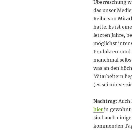
Überraschung wa
das unser Medie
Reihe von Mitar
hatte. Es ist ei
letzten Jahre, b
möglichst inten
Produkten rund 
manchmal selbst 
was an den höch
Mitarbeitern lie
(es sei mir verzi
Nachtrag
: Auch
hier
in gewohnt 
sind auch einige
kommenden Tage 