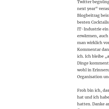
altmodischer
Twitter begnün
Rückblick
next year“ vera
Blogbeitrag beis
besten Cocktails
IT-Industrie ein
erwärmen, auch 
man wirklich vo
Kommentar dann 
ich. Ich bleibe
Dinge kommentie
wohl in Erinner
Organisation un
Froh bin ich, d
hat und ich hab
hatten. Danke an