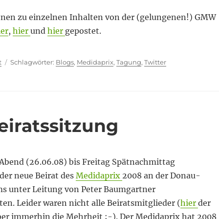
onen zu einzelnen Inhalten von der (gelungenen!) GMW
ier
,
hier
und
hier
gepostet.
ien
Schlagwörter
t
Blogs
,
Medidaprix
,
Tagung
,
Twitter
eiratssitzung
bend (26.06.08) bis Freitag Spätnachmittag
 der neue Beirat des
Medidaprix
2008 an der Donau-
ms unter Leitung von Peter Baumgartner
n. Leider waren nicht alle Beiratsmitglieder (
hier
der
aber immerhin die Mehrheit ;-). Der Medidaprix hat 2008