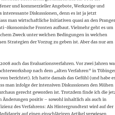
fener und kommerzieller Angebote, Werkzeige und
s interessante Diskussionen, denn es ist ja jetzt
ass man wirtschaftliche Initiativen quasi an den Prange
 anti-ökonomische Fronten aufbaut. Vielmehr geht es um
elchem Zweck unter welchen Bedingungen in welchen
en Strategien der Vorzug zu geben ist. Aber das nur am
2008 auch das Evaluationsverfahren. Vor zwei Jahren wa
achterworkshop nach dem „alten Verfahren“ in Tübinge
von berichtet). Ich hatte damals das Gefühl (und habe e
ss man infolge der intensiven Diskussionen den Mühen
urchaus gerecht geworden ist. Trotzdem finde ich die jet
nderungen positiv – sowohl inhaltlich als auch in
fizienz des Verfahrens: Als Hintergrundtext wird auf der
edidaprix auf einen einschlägigen Artikel verwiesen