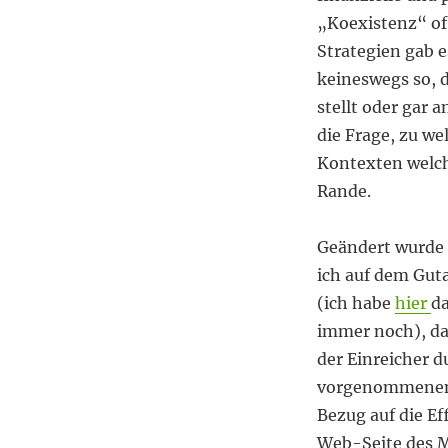
„Koexistenz“ of
Strategien gab e
keineswegs so, d
stellt oder gar
die Frage, zu w
Kontexten welch
Rande.
Geändert wurde 
ich auf dem Gut
(ich habe
hier
da
immer noch), da
der Einreicher d
vorgenommenen Ä
Bezug auf die Ef
Web-Seite des M