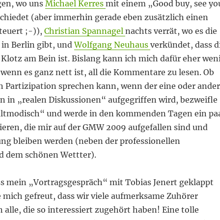
gen, wo uns
Michael Kerres
mit einem „Good buy, see yo
schiedet (aber immerhin gerade eben zusätzlich einen
teuert ;-)),
Christian Spannagel
nachts verrät, wo es die
 in Berlin gibt, und
Wolfgang Neuhaus
verkündet, dass d
 Klotz am Bein ist. Bislang kann ich mich dafür eher wen
wenn es ganz nett ist, all die Kommentare zu lesen. Ob
n Partizipation sprechen kann, wenn der eine oder ande
in „realen Diskussionen“ aufgegriffen wird, bezweifle
 „altmodisch“ und werde in den kommenden Tagen ein pa
ren, die mir auf der GMW 2009 aufgefallen sind und
ung bleiben werden (neben der professionellen
d dem schönen Wettter).
ass mein „Vortragsgespräch“ mit Tobias Jenert geklappt
e mich gefreut, dass wir viele aufmerksame Zuhörer
 alle, die so interessiert zugehört haben! Eine tolle