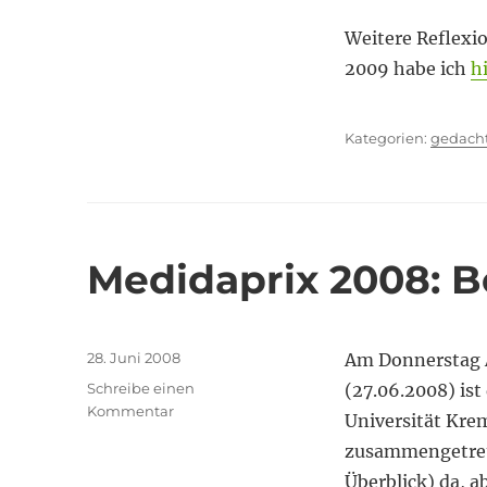
Weitere Reflexi
2009 habe ich
h
Kategor
gedach
Medidaprix 2008: B
Veröffentlicht
28. Juni 2008
Am Donnerstag A
am
Schreibe einen
(27.06.2008) ist
zu
Kommentar
Universität Kre
Medidaprix
zusammengetrete
2008:
Beiratssitzung
Überblick) da, 