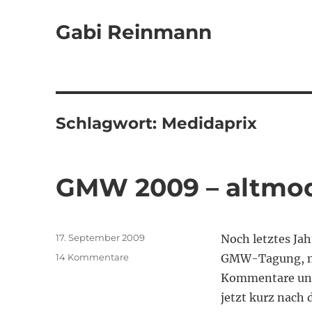
Gabi Reinmann
Schlagwort:
Medidaprix
GMW 2009 – altmod
Veröffentlicht
17. September 2009
Noch letztes Jah
am
zu
14 Kommentare
GMW-Tagung, mi
GMW
Kommentare und 
2009
jetzt kurz nach 
–