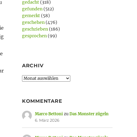
u
gedacht
(318)
gefunden
(512)
gemerkt
(58)
geschehen
(476)
ie
geschrieben
(186)
gesprochen
(99)
ig
re
ARCHIV
ar
Archiv
KOMMENTARE
Marco Bettoni
zu
Das Monster zügeln
6. März 2026