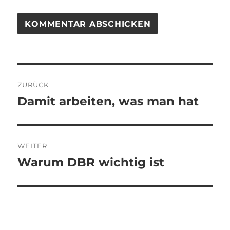
Beitragsnavigation
ZURÜCK
Damit arbeiten, was man hat
Vorheriger
Beitrag:
WEITER
Warum DBR wichtig ist
Nächster
Beitrag: