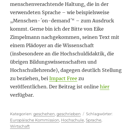
menschenverachtende Haltung, die in der
verwendeten Sprache – wie beispielsweise
„Menschen-´on-demand´“ – zum Ausdruck
kommt. Gerne bin ich der Bitte von Eike
Zimpelmann nachgekommen, seinen Text mit
einem Plädoyer an die Wissenschaft
(insbesondere an die Hochschuldidaktik, die
übrigen Bildungswissenschaften und
Hochschullehrende), dagegen deutlich Stellung
zu beziehen, bei
Impact Free
zu
veröffentlichen. Der Beitrag ist online
hier
verfügbar.
Kategorien
Schlagwör
geschehen
,
geschrieben
Europäische Kommission
,
Hochschule
,
Sprache
,
Wirtschaft