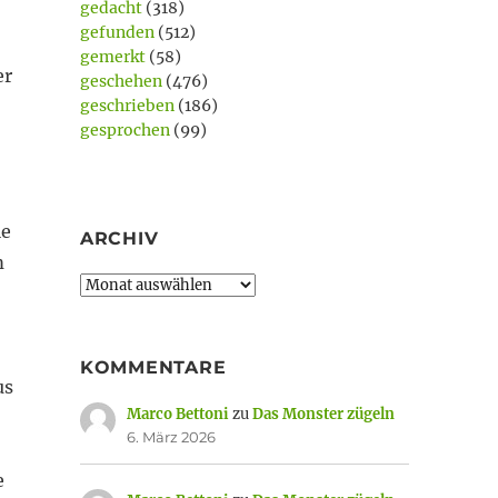
gedacht
(318)
gefunden
(512)
gemerkt
(58)
er
geschehen
(476)
geschrieben
(186)
gesprochen
(99)
le
ARCHIV
m
Archiv
KOMMENTARE
us
Marco Bettoni
zu
Das Monster zügeln
6. März 2026
e