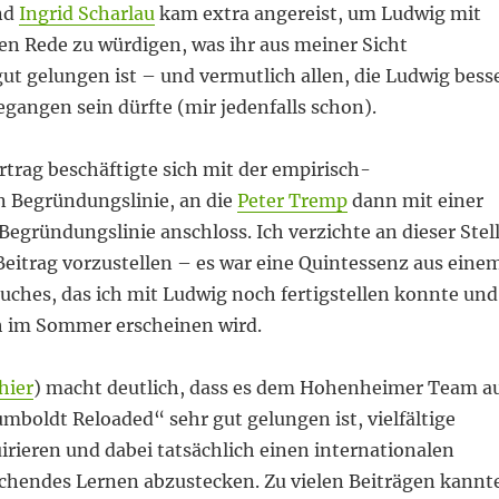
nd
Ingrid Scharlau
kam extra angereist, um Ludwig mit
en Rede zu würdigen, was ihr aus meiner Sicht
ut gelungen ist – und vermutlich allen, die Ludwig bess
gangen sein dürfte (mir jedenfalls schon).
trag beschäftigte sich mit der empirisch-
n Begründungslinie, an die
Peter Tremp
dann mit einer
 Begründungslinie anschloss. Ich verzichte an dieser Stel
Beitrag vorzustellen – es war eine Quintessenz aus eine
Buches, das ich mit Ludwig noch fertigstellen konnte und
h im Sommer erscheinen wird.
hier
) macht deutlich, dass es dem Hohenheimer Team a
boldt Reloaded“ sehr gut gelungen ist, vielfältige
irieren und dabei tatsächlich einen internationalen
chendes Lernen abzustecken. Zu vielen Beiträgen kannt