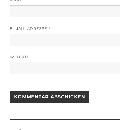
NAME
*
E-MAIL-ADRESSE
*
WEBSITE
Beitragsnavigation