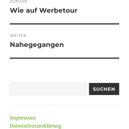
ZURÜCK
Wie auf Werbetour
Vorheriger
Beitrag:
WEITER
Nahegegangen
Nächster
Beitrag:
SUCHEN
Impressum
Datenschutzerklärung