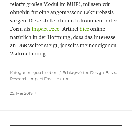
relativ großes Modul im MHE), müssen wir
ohnehin für eine angemessene Lektürebasis
sorgen. Diese stelle ich nun in kommentierter
Form als
Impact Free
-Artikel
hier
online –
natürlich in der Hoffnung, dass das Interesse
an DBR weiter steigt, jenseits meiner eigenen
Wahrnehmung.
Kategorien
Schlagwörter
geschrieben
Design-Based
Research
,
Impact Free
,
Lektüre
Veröffentlicht
29. Mai 2019
am