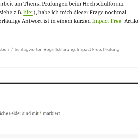
tarbeit am Thema Prüfungen beim Hochschulforum
siehe z.B.
hier
), habe ich mich dieser Frage nochmal
orläufige Antwort ist in einem kurzen
Impact Free
-Artik
ien
Schlagwörter
ieben
Begriffsklärung
,
Impact Free
,
Prüfung
iche Felder sind mit
*
markiert