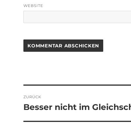
WEBSITE
Beitragsnavigation
ZURÜCK
Besser nicht im Gleichsch
Vorheriger
Beitrag: