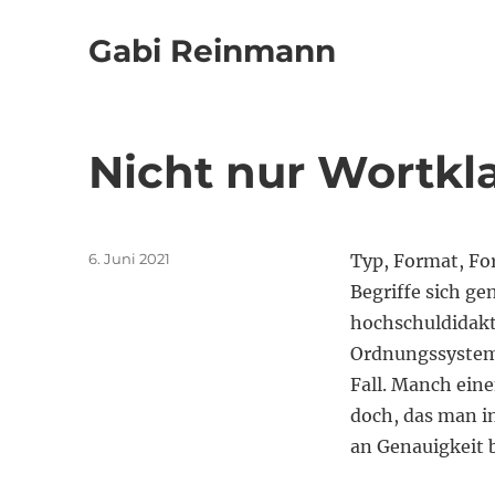
Gabi Reinmann
Nicht nur Wortkl
Veröffentlicht
6. Juni 2021
Typ, Format, For
am
Begriffe sich g
hochschuldidakt
Ordnungssysteme
Fall. Manch ein
doch, das man i
an Genauigkeit 