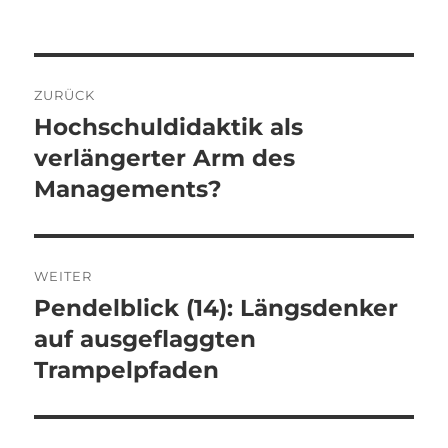
Beitragsnavigation
ZURÜCK
Hochschuldidaktik als
Vorheriger
Beitrag:
verlängerter Arm des
Managements?
WEITER
Pendelblick (14): Längsdenker
Nächster
Beitrag:
auf ausgeflaggten
Trampelpfaden