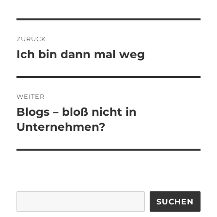
Beitragsnavigation
ZURÜCK
Ich bin dann mal weg
Vorheriger
Beitrag:
WEITER
Blogs – bloß nicht in
Nächster
Beitrag:
Unternehmen?
SUCHEN