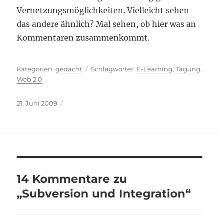
Vernetzungsmöglichkeiten. Vielleicht sehen
das andere ähnlich? Mal sehen, ob hier was an
Kommentaren zusammenkommt.
Kategorien
Schlagwörter
gedacht
E-Learning
,
Tagung
,
Web 2.0
Veröffentlicht
21. Juni 2009
am
14 Kommentare zu
„Subversion und Integration“