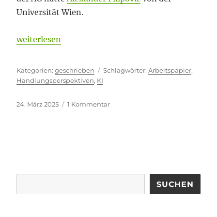
Universität Wien.
„Zum Nachdenken anstiften“
weiterlesen
Kategorien
Schlagwörter
geschrieben
Arbeitspapier
,
Handlungsperspektiven
,
KI
Veröffentlicht
zu
24. März 2025
1 Kommentar
am
Zum
Nachdenken
anstiften
SUCHEN