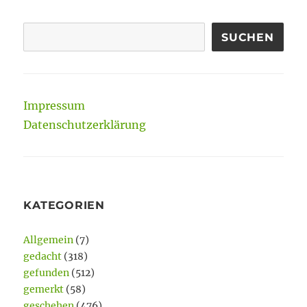
des
DBR-
SUCHEN
Netzwerks
Impressum
Datenschutzerklärung
KATEGORIEN
Allgemein
(7)
gedacht
(318)
gefunden
(512)
gemerkt
(58)
geschehen
(476)