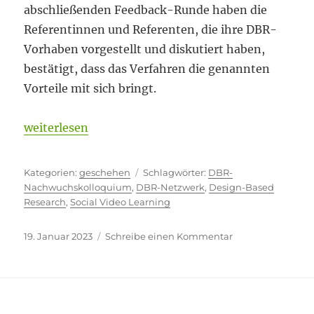
abschließenden Feedback-Runde haben die
Referentinnen und Referenten, die ihre DBR-
Vorhaben vorgestellt und diskutiert haben,
bestätigt, dass das Verfahren die genannten
Vorteile mit sich bringt.
„Im letzten Drittel – Nachwuchskolloquium des D
weiterlesen
Kategorien
Schlagwörter
geschehen
DBR-
Nachwuchskolloquium
,
DBR-Netzwerk
,
Design-Based
Research
,
Social Video Learning
Veröffentlicht
zu
19. Januar 2023
Schreibe einen Kommentar
am
Im
letzten
Drittel
–
Nachwuchskollo