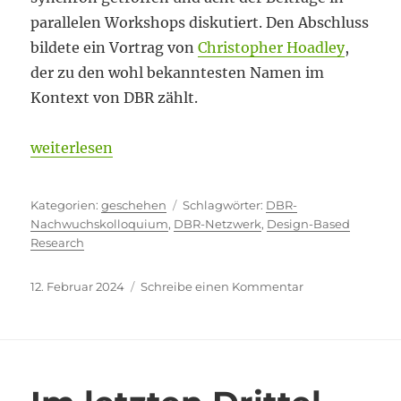
parallelen Workshops diskutiert. Den Abschluss
bildete ein Vortrag von
Christopher Hoadley
,
der zu den wohl bekanntesten Namen im
Kontext von DBR zählt.
„A curriculum is not a pill“
weiterlesen
Kategorien
Schlagwörter
geschehen
DBR-
Nachwuchskolloquium
,
DBR-Netzwerk
,
Design-Based
Research
Veröffentlicht
zu
12. Februar 2024
Schreibe einen Kommentar
am
A
curriculum
is
not
a
pill