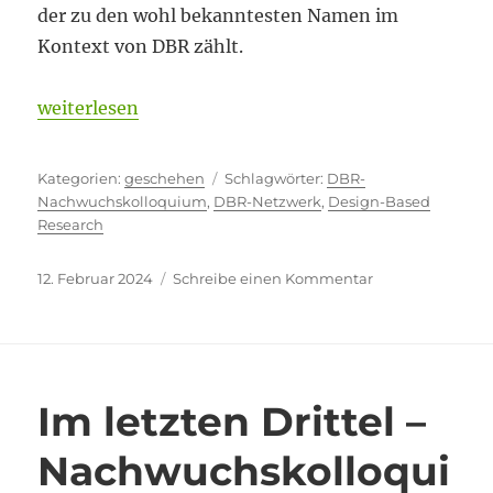
der zu den wohl bekanntesten Namen im
Kontext von DBR zählt.
„A curriculum is not a pill“
weiterlesen
Kategorien
Schlagwörter
geschehen
DBR-
Nachwuchskolloquium
,
DBR-Netzwerk
,
Design-Based
Research
Veröffentlicht
zu
12. Februar 2024
Schreibe einen Kommentar
am
A
curriculum
is
not
a
Im letzten Drittel –
pill
Nachwuchskolloqui