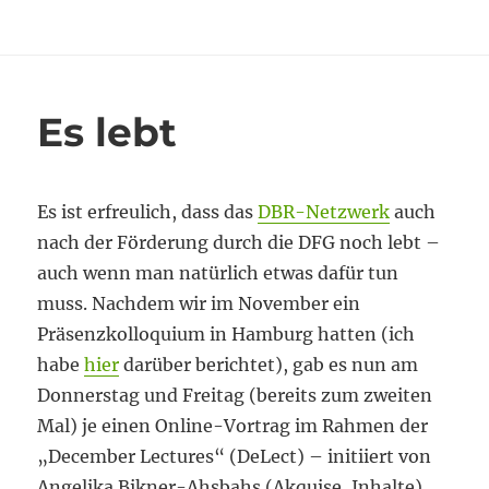
am
Kein
Exoten-
Status
mehr
Es lebt
Es ist erfreulich, dass das
DBR-Netzwerk
auch
nach der Förderung durch die DFG noch lebt –
auch wenn man natürlich etwas dafür tun
muss. Nachdem wir im November ein
Präsenzkolloquium in Hamburg hatten (ich
habe
hier
darüber berichtet), gab es nun am
Donnerstag und Freitag (bereits zum zweiten
Mal) je einen Online-Vortrag im Rahmen der
„December Lectures“ (DeLect) – initiiert von
Angelika Bikner-Ahsbahs (Akquise, Inhalte)