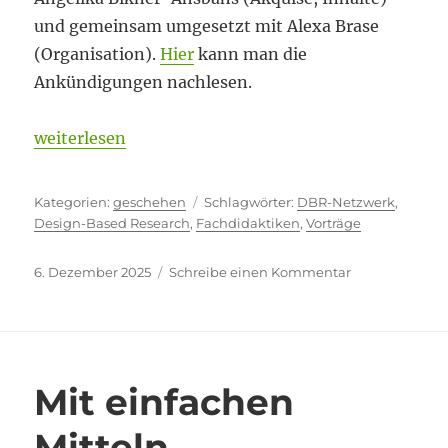
und gemeinsam umgesetzt mit Alexa Brase
(Organisation).
Hier
kann man die
Ankündigungen nachlesen.
„Es lebt“
weiterlesen
Kategorien
Schlagwörter
geschehen
DBR-Netzwerk
,
Design-Based Research
,
Fachdidaktiken
,
Vorträge
Veröffentlicht
zu
6. Dezember 2025
Schreibe einen Kommentar
am
Es
lebt
Mit einfachen
Mitteln