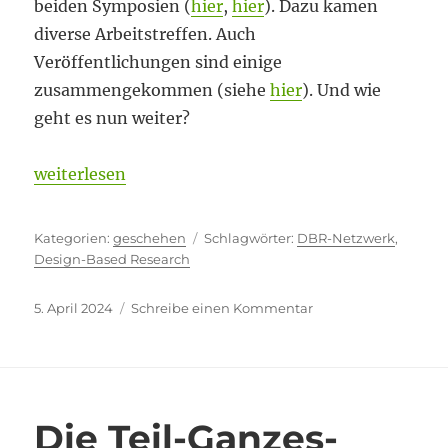
beiden Symposien (
hier
,
hier
). Dazu kamen
diverse Arbeitstreffen. Auch
Veröffentlichungen sind einige
zusammengekommen (siehe
hier
). Und wie
geht es nun weiter?
„Öffnung des DBR-Netzwerks“
weiterlesen
Kategorien
Schlagwörter
geschehen
DBR-Netzwerk
,
Design-Based Research
Veröffentlicht
zu
5. April 2024
Schreibe einen Kommentar
am
Öffnung
des
DBR-
Netzwerks
Die Teil-Ganzes-