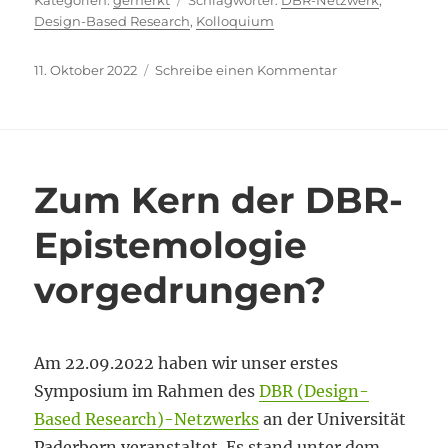
gemerkt
DBR-Netzwerk
,
Design-Based Research
,
Kolloquium
Veröffentlicht
zu
11. Oktober 2022
Schreibe einen Kommentar
am
Design-
Based
Research:
Einreichungen
erwünscht!
Zum Kern der DBR-
Epistemologie
vorgedrungen?
Am 22.09.2022 haben wir unser erstes
Symposium im Rahmen des
DBR (Design-
Based Research)-Netzwerks
an der Universität
Paderborn veranstaltet. Es stand unter dem