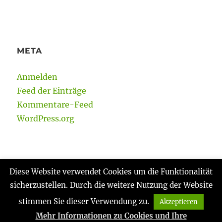
META
Anmelden
Feed der Einträge
Kommentare-Feed
WordPress.org
Diese Website verwendet Cookies um die Funktionalität
sicherzustellen. Durch die weitere Nutzung der Website
Gabi Reinmann
Datenschutzerklärung
Stolz
präsentiert von WordPress
stimmen Sie dieser Verwendung zu.
Akzeptieren
Mehr Informationen zu Cookies und Ihre