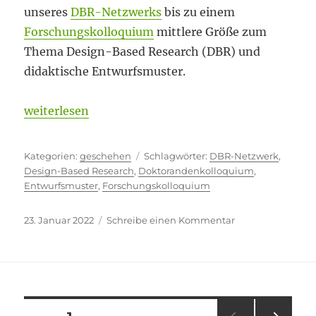
unseres
DBR-Netzwerks
bis zu einem
Forschungskolloquium
mittlere Größe zum
Thema Design-Based Research (DBR) und
didaktische Entwurfsmuster.
„Kleine Inseln im Meer“
weiterlesen
Kategorien
Schlagwörter
geschehen
DBR-Netzwerk
,
Design-Based Research
,
Doktorandenkolloquium
,
Entwurfsmuster
,
Forschungskolloquium
Veröffentlicht
zu
23. Januar 2022
Schreibe einen Kommentar
am
Kleine
Inseln
im
Meer
Seitennummerierung