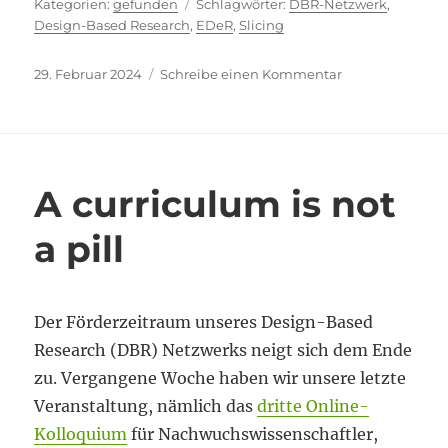
Kategorien
Schlagwörter
gefunden
DBR-Netzwerk
,
Design-Based Research
,
EDeR
,
Slicing
Veröffentlicht
zu
29. Februar 2024
Schreibe einen Kommentar
am
Die
Teil-
Ganzes-
Herausforderun
A curriculum is not
a pill
Der Förderzeitraum unseres Design-Based
Research (DBR) Netzwerks neigt sich dem Ende
zu. Vergangene Woche haben wir unsere letzte
Veranstaltung, nämlich das
dritte Online-
Kolloquium
für Nachwuchswissenschaftler,