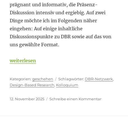
prägnant und informativ, die Präsenz-
Diskussion intensiv und ergiebig. Auf zwei
Dinge möchte ich im Folgenden näher
eingehen: Auf einige inhaltliche
Diskussionspunkte zu DBR sowie auf das von
uns gewählte Format.
„Mit einfachen Mitteln“
weiterlesen
Kategorien
Schlagwörter
geschehen
DBR-Netzwerk
,
Design-Based Research
,
Kolloquium
Veröffentlicht
zu
12. November 2025
Schreibe einen Kommentar
am
Mit
einfachen
Mitteln