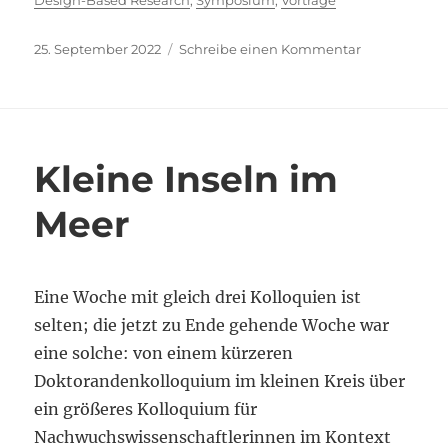
Design-Based Research
,
Symposium
,
Vorträge
Veröffentlicht
zu
25. September 2022
Schreibe einen Kommentar
am
Zum
Kern
der
DBR-
Epistemolog
Kleine Inseln im
vorgedrunge
Meer
Eine Woche mit gleich drei Kolloquien ist
selten; die jetzt zu Ende gehende Woche war
eine solche: von einem kürzeren
Doktorandenkolloquium im kleinen Kreis über
ein größeres Kolloquium für
Nachwuchswissenschaftlerinnen im Kontext