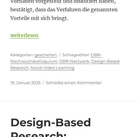
Vorhaben vorgestellt und diskutiert haben,
bestätigt, dass das Verfahren die genannten
Vorteile mit sich bringt.
„Im letzten Drittel – Nachwuchskolloquium des D
weiterlesen
Kategorien
Schlagwörter
geschehen
DBR-
Nachwuchskolloquium
,
DBR-Netzwerk
,
Design-Based
Research
,
Social Video Learning
Veröffentlicht
zu
19. Januar 2023
Schreibe einen Kommentar
am
Im
letzten
Drittel
–
Nachwuchskollo
Design-Based
des
DBR-
Research:
Netzwerks