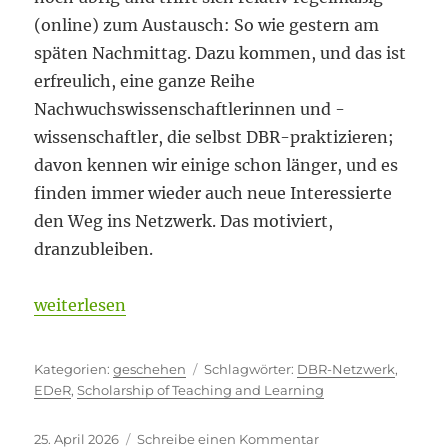
(online) zum Austausch: So wie gestern am
späten Nachmittag. Dazu kommen, und das ist
erfreulich, eine ganze Reihe
Nachwuchswissenschaftlerinnen und -
wissenschaftler, die selbst DBR-praktizieren;
davon kennen wir einige schon länger, und es
finden immer wieder auch neue Interessierte
den Weg ins Netzwerk. Das motiviert,
dranzubleiben.
„Kein Exoten-Status mehr“
weiterlesen
Kategorien
Schlagwörter
geschehen
DBR-Netzwerk
,
EDeR
,
Scholarship of Teaching and Learning
Veröffentlicht
zu
25. April 2026
Schreibe einen Kommentar