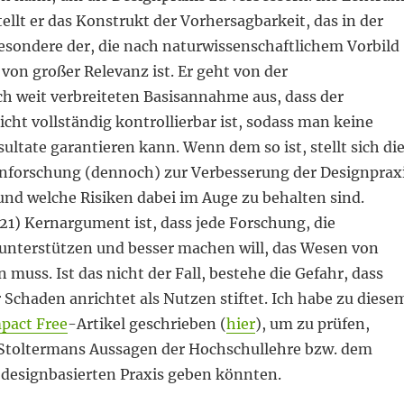
tellt er das Konstrukt der Vorhersagbarkeit, das in der
esondere der, die nach naturwissenschaftlichem Vorbild
, von großer Relevanz ist. Er geht von der
ch weit verbreiteten Basisannahme aus, dass der
cht vollständig kontrollierbar ist, sodass man keine
ltate garantieren kann. Wenn dem so ist, stellt sich di
gnforschung (dennoch) zur Verbesserung der Designprax
und welche Risiken dabei im Auge zu behalten sind.
21) Kernargument ist, dass jede Forschung, die
unterstützen und besser machen will, das Wesen von
 muss. Ist das nicht der Fall, bestehe die Gefahr, dass
Schaden anrichtet als Nutzen stiftet. Ich habe zu diese
pact Free
-Artikel geschrieben (
hier
), um zu prüfen,
Stoltermans Aussagen der Hochschullehre bzw. dem
r designbasierten Praxis geben könnten.