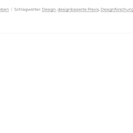
ien
Schlagwörter
ieben
Design
,
designbasierte Praxis
,
Designforschun