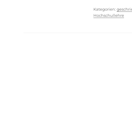
Kategor
geschr
Hochschullehre