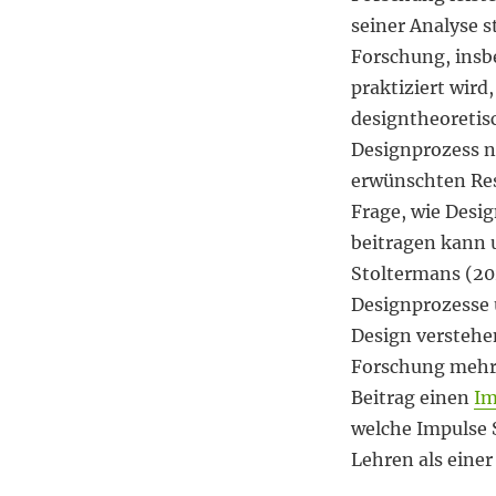
Designwissenschaftliche
seiner Analyse s
Impulse
für
Forschung, insb
die
praktiziert wird
Hochschullehre
designtheoretis
Designprozess ni
erwünschten Resu
Frage, wie Desi
beitragen kann 
Stoltermans (20
Designprozesse 
Design verstehen
Forschung mehr 
Beitrag einen
Im
welche Impulse 
Lehren als eine