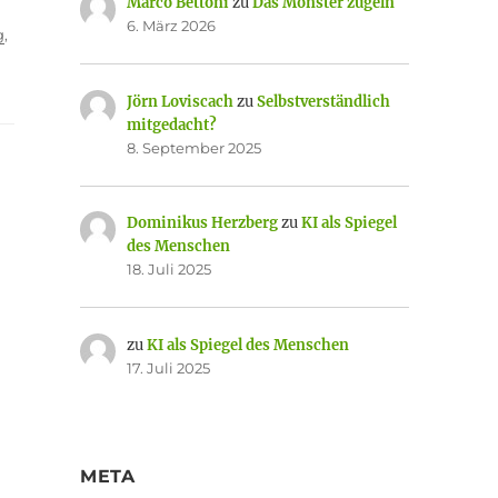
Marco Bettoni
zu
Das Monster zügeln
6. März 2026
g
,
Jörn Loviscach
zu
Selbstverständlich
mitgedacht?
8. September 2025
Dominikus Herzberg
zu
KI als Spiegel
des Menschen
18. Juli 2025
zu
KI als Spiegel des Menschen
17. Juli 2025
META