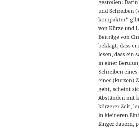
normativen
gestoßen: Darin 
Folgerungen
und Schreiben (
kompakter“ gibt
von Kürze und Lä
Beiträge von Ch
beklagt, dass e
lesen, dass ein 
in einer Berufun
Schreiben eines 
eines (kurzen) Z
geht, scheint si
Abständen mit k
kürzerer Zeit, 
in kleineren Ein
länger dauern, p