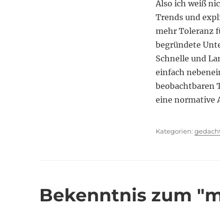
Also ich weiß ni
Trends und expl
mehr Toleranz fü
begründete Unte
Schnelle und La
einfach nebenei
beobachtbaren Tr
eine normative 
Kategor
gedach
Bekenntnis zum "m