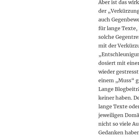
Aber ist das wir
der „Verkürzung
auch Gegenbewe
für lange Texte,
solche Gegentre
mit der Verkürz
„Entschleunigun
dosiert mit eine
wieder gestress
einem „Muss“ ge
Lange Blogbeiträ
keiner haben. De
lange Texte oder
jeweiligen Domän
nicht so viele Au
Gedanken haben 