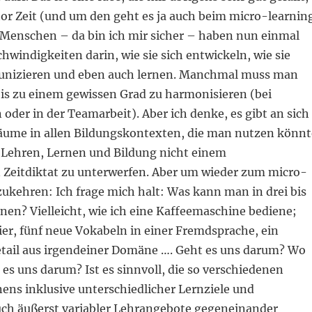
tor Zeit (und um den geht es ja auch beim micro-learnin
: Menschen – da bin ich mir sicher – haben nun einmal
chwindigkeiten darin, wie sie sich entwickeln, wie sie
unizieren und eben auch lernen. Manchmal muss man
bis zu einem gewissen Grad zu harmonisieren (bei
oder in der Teamarbeit). Aber ich denke, es gibt an sich
lräume in allen Bildungskontexten, die man nutzen könnt
Lehren, Lernen und Bildung nicht einem
n Zeitdiktat zu unterwerfen. Aber um wieder zum micro-
ukehren: Ich frage mich halt: Was kann man in drei bis
nen? Vielleicht, wie ich eine Kaffeemaschine bediene;
ier, fünf neue Vokabeln in einer Fremdsprache, ein
etail aus irgendeiner Domäne …. Geht es uns darum? Wo
s uns darum? Ist es sinnvoll, die so verschiedenen
ens inklusive unterschiedlicher Lernziele und
ch äußerst variabler Lehrangebote gegeneinander