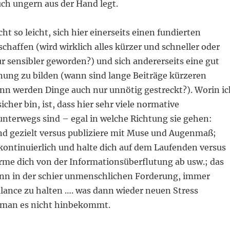
uch ungern aus der Hand legt.
icht so leicht, sich hier einerseits einen fundierten
schaffen (wird wirklich alles kürzer und schneller oder
ur sensibler geworden?) und sich andererseits eine gut
ung zu bilden (wann sind lange Beiträge kürzeren
nn werden Dinge auch nur unnötig gestreckt?). Worin ic
sicher bin, ist, dass hier sehr viele normative
nterwegs sind – egal in welche Richtung sie gehen:
und gezielt versus publiziere mit Muse und Augenmaß;
kontinuierlich und halte dich auf dem Laufenden versus
irme dich von der Informationsüberflutung ab usw.; das
ann in der schier unmenschlichen Forderung, immer
alance zu halten …. was dann wieder neuen Stress
l man es nicht hinbekommt.