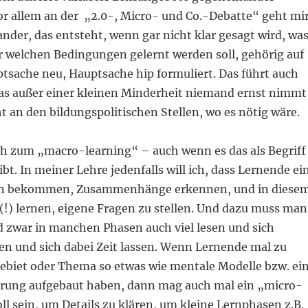
or allem an der „2.0-, Micro- und Co.-Debatte“ geht mi
nder, das entsteht, wenn gar nicht klar gesagt wird, wa
 welchen Bedingungen gelernt werden soll, gehörig auf
tsache neu, Hauptsache hip formuliert. Das führt auch
das außer einer kleinen Minderheit niemand ernst nimmt
t an den bildungspolitischen Stellen, wo es nötig wäre.
h zum „macro-learning“ – auch wenn es das als Begriff
ibt. In meiner Lehre jedenfalls will ich, dass Lernende ei
n bekommen, Zusammenhänge erkennen, und in diese
 lernen, eigene Fragen zu stellen. Und dazu muss man
d zwar in manchen Phasen auch viel lesen und sich
 und sich dabei Zeit lassen. Wenn Lernende mal zu
iet oder Thema so etwas wie mentale Modelle bzw. ei
erung aufgebaut haben, dann mag auch mal ein „micro-
ll sein, um Details zu klären, um kleine Lernphasen z.B.