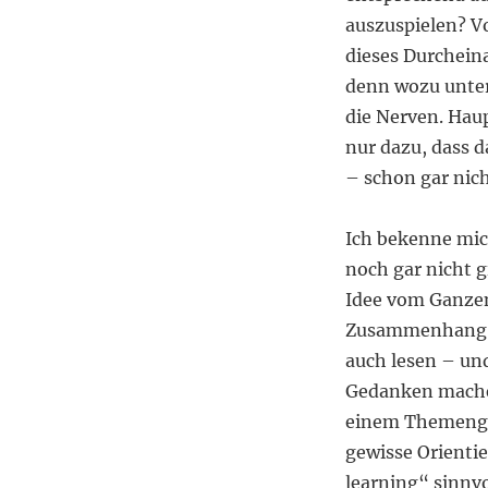
auszuspielen? V
dieses Durcheina
denn wozu unter
die Nerven. Haup
nur dazu, dass 
– schon gar nich
Ich bekenne mic
noch gar nicht g
Idee vom Ganze
Zusammenhang(!)
auch lesen – un
Gedanken machen
einem Themengeb
gewisse Orienti
learning“ sinnvo