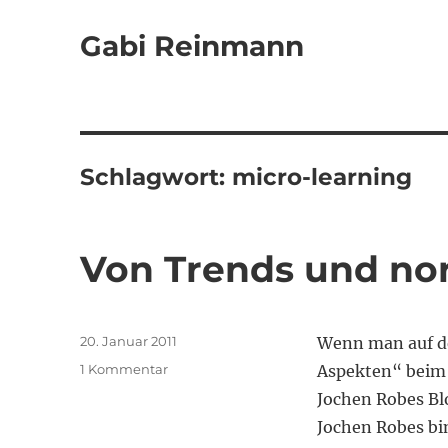
Gabi Reinmann
Schlagwort:
micro-learning
Von Trends und no
Veröffentlicht
20. Januar 2011
Wenn man auf d
am
zu
1 Kommentar
Aspekten“ beim 
Von
Jochen Robes Blo
Trends
Jochen Robes bin
und