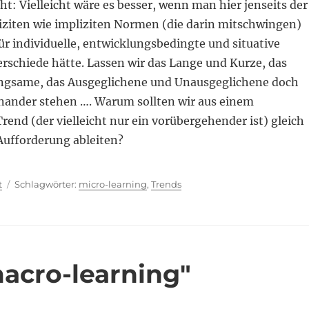
cht: Vielleicht wäre es besser, wenn man hier jenseits der
iziten wie impliziten Normen (die darin mitschwingen)
r individuelle, entwicklungsbedingte und situative
rschiede hätte. Lassen wir das Lange und Kurze, das
ngsame, das Ausgeglichene und Unausgeglichene doch
nander stehen …. Warum sollten wir aus einem
end (der vielleicht nur ein vorübergehender ist) gleich
Aufforderung ableiten?
ien
Schlagwörter
t
micro-learning
,
Trends
acro-learning"