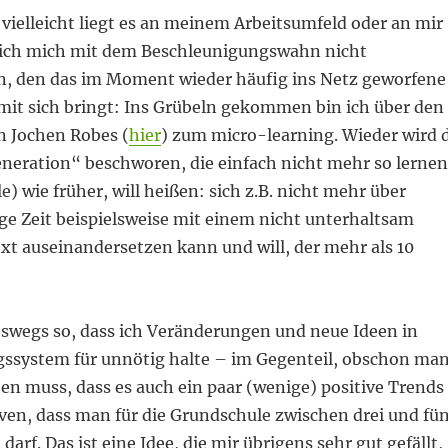
 vielleicht liegt es an meinem Arbeitsumfeld oder an mir
s ich mich mit dem Beschleunigungswahn nicht
, den das im Moment wieder häufig ins Netz geworfene
mit sich bringt: Ins Grübeln gekommen bin ich über den
n Jochen Robes (
hier
) zum micro-learning. Wieder wird 
eneration“ beschworen, die einfach nicht mehr so lernen
e) wie früher, will heißen: sich z.B. nicht mehr über
ge Zeit beispielsweise mit einem nicht unterhaltsam
xt auseinandersetzen kann und will, der mehr als 10
neswegs so, dass ich Veränderungen und neue Ideen in
ssystem für unnötig halte – im Gegenteil, obschon ma
n muss, dass es auch ein paar (wenige) positive Trends
ativen, dass man für die Grundschule zwischen drei und fü
arf. Das ist eine Idee, die mir übrigens sehr gut gefällt,