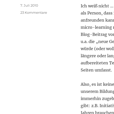
Veröffentlicht
7. Juli 2010
Ich weiß nicht …
am
zu
23 Kommentare
als Person, das
Bekenntnis
anfreunden kann
zum
micro-learning 
"macro-
learning"
Blog-Beitrag vo
u.a. die „neue G
würde (oder woll
längere oder lan
aufbereiteten Te
Seiten umfasst.
Also, es ist kei
unserem Bildung
immerhin zugebe
gibt: z.B. Initi
Jahren brauchen d