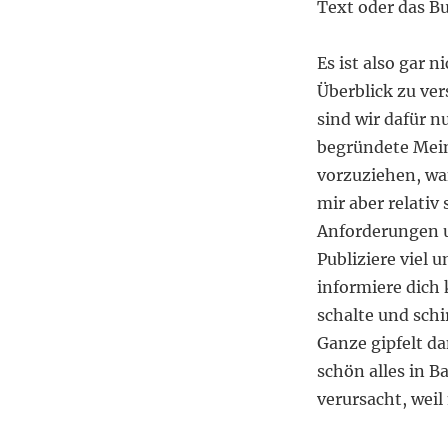
Text oder das B
Es ist also gar n
Überblick zu ver
sind wir dafür n
begründete Mein
vorzuziehen, wa
mir aber relativ 
Anforderungen u
Publiziere viel 
informiere dich 
schalte und sch
Ganze gipfelt d
schön alles in B
verursacht, wei