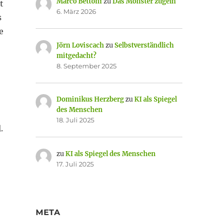
Marco Bettoni
zu
Das Monster zügeln
t
6. März 2026
s
e
Jörn Loviscach
zu
Selbstverständlich
mitgedacht?
8. September 2025
Dominikus Herzberg
zu
KI als Spiegel
des Menschen
18. Juli 2025
.
zu
KI als Spiegel des Menschen
17. Juli 2025
META