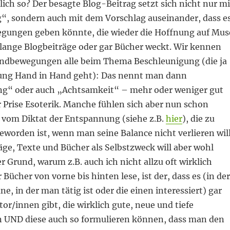
klich so? Der besagte Blog-Beitrag setzt sich nicht nur mi
“, sondern auch mit dem Vorschlag auseinander, dass e
gungen geben könnte, die wieder die Hoffnung auf Mus
 lange Blogbeiträge oder gar Bücher weckt. Wir kennen
ndbewegungen alle beim Thema Beschleunigung (die ja
ung Hand in Hand geht): Das nennt man dann
g“ oder auch „Achtsamkeit“ – mehr oder weniger gut
r Prise Esoterik. Manche fühlen sich aber nun schon
t vom Diktat der Entspannung (siehe z.B.
hier
), die zu
worden ist, wenn man seine Balance nicht verlieren will
ge, Texte und Bücher als Selbstzweck will aber wohl
r Grund, warum z.B. auch ich nicht allzu oft wirklich
 Bücher von vorne bis hinten lese, ist der, dass es (in der
e, in der man tätig ist oder die einen interessiert) gar
tor/innen gibt, die wirklich gute, neue und tiefe
UND diese auch so formulieren können, dass man den