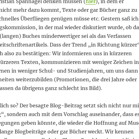
ristian Spannagel denken müssen (
hier
), in dem er
r nicht mehr dazu kommt, Texte oder gar Bücher ganz zu
schnelles Überfliegen genügen müsse etc. Gestern saß ich
gskommission, in der mal wieder diskutiert wurde, ob da
(langen) Buches minderwertiger sei als das Verfassen
eitschriftenartikels. Dass der Trend „in Richtung kürzer
ch also zu bestätigen: Wir informieren uns in kürzeren
ürzeren Texten, kommunizieren mit weniger Zeichen in
lernen in weniger Schul- und Studienjahren, um uns dann
heiten weiterzubilden (Promotionen, die drei Jahre oder
assen da übrigens ganz schlecht ins Bild).
klich so? Der besagte Blog-Beitrag setzt sich nicht nur mi
“, sondern auch mit dem Vorschlag auseinander, dass e
gungen geben könnte, die wieder die Hoffnung auf Mus
 lange Blogbeiträge oder gar Bücher weckt. Wir kennen