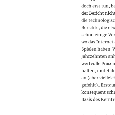
Vom
doch erst tun, b
qualifizierten
zum
der Bericht nich
quantifizierten
die technologisc
Selbst
Berichte, die et
schon einige Ve
wo das Internet
Spielen haben. W
Jahrzehnten anh
wertvolle Präsen
halten, mutet d
an (aber viellei
gefehlt).. Erst
konsequent schn
Basis des Kernt