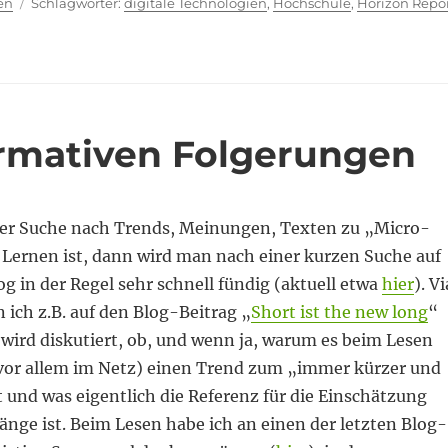
ien
Schlagwörter
en
digitale Technologien
,
Hochschule
,
Horizon Repo
rmativen Folgerungen
er Suche nach Trends, Meinungen, Texten zu „Micro-
Lernen ist, dann wird man nach einer kurzen Suche auf
g in der Regel sehr schnell fündig (aktuell etwa
hier
). Vi
 ich z.B. auf den Blog-Beitrag „
Short ist the new long
“
wird diskutiert, ob, und wenn ja, warum es beim Lesen
vor allem im Netz) einen Trend zum „immer kürzer und
 und was eigentlich die Referenz für die Einschätzung
nge ist. Beim Lesen habe ich an einen der letzten Blog-