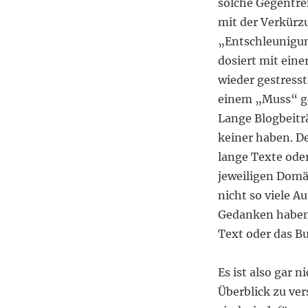
solche Gegentre
mit der Verkürz
„Entschleunigun
dosiert mit eine
wieder gestress
einem „Muss“ ge
Lange Blogbeiträ
keiner haben. De
lange Texte oder
jeweiligen Domän
nicht so viele Au
Gedanken haben 
Text oder das B
Es ist also gar n
Überblick zu ver