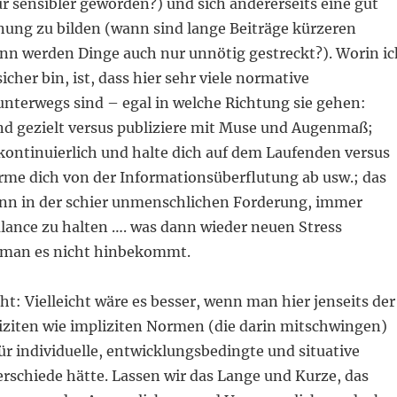
ur sensibler geworden?) und sich andererseits eine gut
ung zu bilden (wann sind lange Beiträge kürzeren
nn werden Dinge auch nur unnötig gestreckt?). Worin ic
sicher bin, ist, dass hier sehr viele normative
nterwegs sind – egal in welche Richtung sie gehen:
und gezielt versus publiziere mit Muse und Augenmaß;
kontinuierlich und halte dich auf dem Laufenden versus
irme dich von der Informationsüberflutung ab usw.; das
ann in der schier unmenschlichen Forderung, immer
alance zu halten …. was dann wieder neuen Stress
l man es nicht hinbekommt.
cht: Vielleicht wäre es besser, wenn man hier jenseits der
iziten wie impliziten Normen (die darin mitschwingen)
r individuelle, entwicklungsbedingte und situative
rschiede hätte. Lassen wir das Lange und Kurze, das