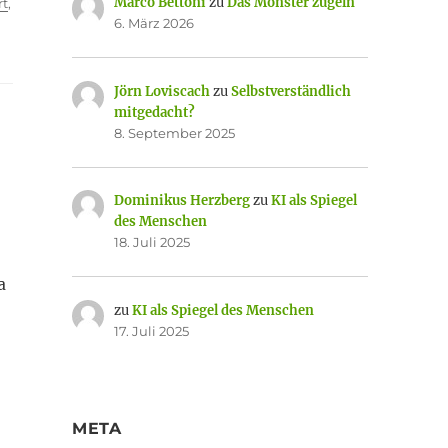
Marco Bettoni
zu
Das Monster zügeln
rt
,
6. März 2026
Jörn Loviscach
zu
Selbstverständlich
mitgedacht?
8. September 2025
Dominikus Herzberg
zu
KI als Spiegel
des Menschen
18. Juli 2025
a
zu
KI als Spiegel des Menschen
17. Juli 2025
META