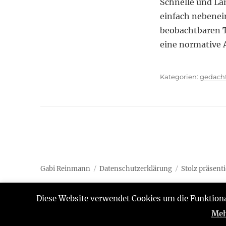
Schnelle und La
einfach nebenei
beobachtbaren Tr
eine normative 
Kategor
gedach
Gabi Reinmann
Datenschutzerklärung
Stolz präsent
Diese Website verwendet Cookies um die Funktiona
Meh