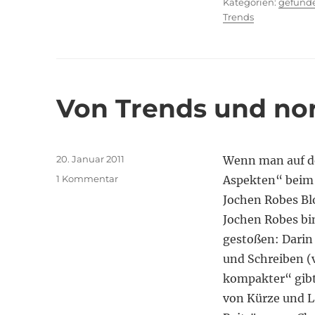
Kategor
gefund
Trends
Von Trends und no
Veröffentlicht
20. Januar 2011
Wenn man auf d
am
zu
1 Kommentar
Aspekten“ beim 
Von
Jochen Robes Blo
Trends
Jochen Robes bin
und
normativen
gestoßen: Darin 
Folgerungen
und Schreiben (
kompakter“ gibt
von Kürze und Lä