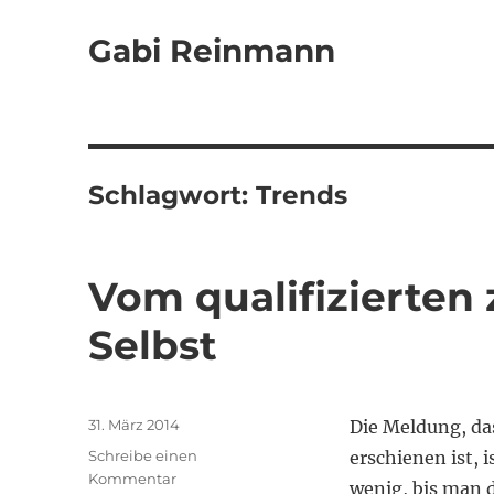
Gabi Reinmann
Schlagwort:
Trends
Vom qualifizierten
Selbst
Veröffentlicht
31. März 2014
Die Meldung, da
am
Schreibe einen
erschienen ist, i
zu
Kommentar
wenig, bis man d