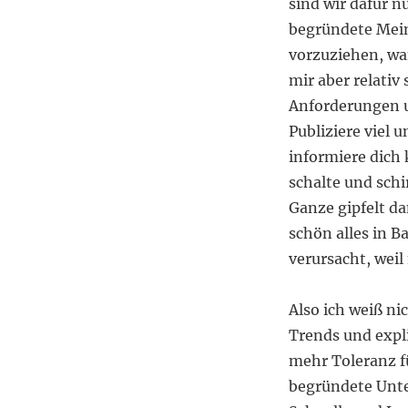
sind wir dafür n
begründete Mein
vorzuziehen, wa
mir aber relativ 
Anforderungen u
Publiziere viel 
informiere dich 
schalte und sch
Ganze gipfelt d
schön alles in B
verursacht, wei
Also ich weiß ni
Trends und expl
mehr Toleranz fü
begründete Unte