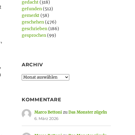
gedacht
(318)
t
gefunden
(512)
gemerkt
(58)
geschehen
(476)
geschrieben
(186)
gesprochen
(99)
,
ARCHIV
,
u
Archiv
KOMMENTARE
Marco Bettoni
zu
Das Monster zügeln
antifizierten Selbst“
6. März 2026