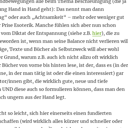
ndbewegungen alle beim Thema Beschleunigung (die ja
ung Hand in Hand geht): Das nennt man dann
g“ oder auch „Achtsamkeit“ – mehr oder weniger gut
r Prise Esoterik. Manche fühlen sich aber nun schon
t vom Diktat der Entspannung (siehe z.B.
hier
), die zu
worden ist, wenn man seine Balance nicht verlieren will
ge, Texte und Bücher als Selbstzweck will aber wohl
r Grund, warum z.B. auch ich nicht allzu oft wirklich
 Bücher von vorne bis hinten lese, ist der, dass es (in der
e, in der man tätig ist oder die einen interessiert) gar
tor/innen gibt, die wirklich gute, neue und tiefe
UND diese auch so formulieren können, dass man den
uch ungern aus der Hand legt.
icht so leicht, sich hier einerseits einen fundierten
schaffen (wird wirklich alles kürzer und schneller oder