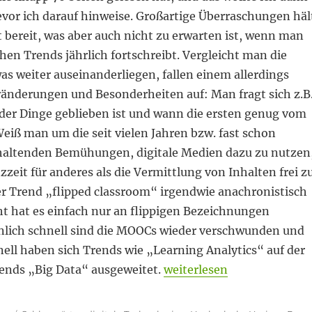
evor ich darauf hinweise. Großartige Überraschungen häl
t bereit, was aber auch nicht zu erwarten ist, wenn man
hen Trends jährlich fortschreibt. Vergleicht man die
was weiter auseinanderliegen, fallen einem allerdings
ränderungen und Besonderheiten auf: Man fragt sich z.B.
 der Dinge geblieben ist und wann die ersten genug vom
eiß man um die seit vielen Jahren bzw. fast schon
altenden Bemühungen, digitale Medien dazu zu nutzen
zzeit für anderes als die Vermittlung von Inhalten frei z
er Trend „flipped classroom“ irgendwie anachronistisch
cht hat es einfach nur an flippigen Bezeichnungen
aunlich schnell sind die MOOCs wieder verschwunden und
ell haben sich Trends wie „Learning Analytics“ auf der
„Vom qualifizierten zum qu
rends „Big Data“ ausgeweitet.
weiterlesen