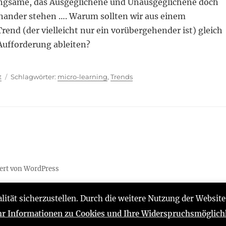
ngsame, das Ausgeglichene und Unausgeglichene doch
nander stehen …. Warum sollten wir aus einem
end (der vielleicht nur ein vorübergehender ist) gleich
Aufforderung ableiten?
ien
Schlagwörter
t
micro-learning
,
Trends
iert von WordPress
lität sicherzustellen. Durch die weitere Nutzung der Websi
r Informationen zu Cookies und Ihre Widerspruchsmöglichk