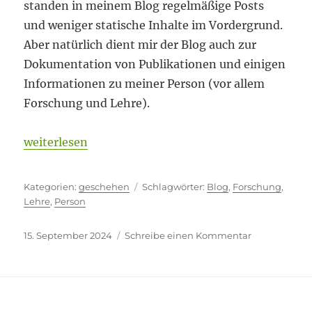
standen in meinem Blog regelmäßige Posts
und weniger statische Inhalte im Vordergrund.
Aber natürlich dient mir der Blog auch zur
Dokumentation von Publikationen und einigen
Informationen zu meiner Person (vor allem
Forschung und Lehre).
„Entlastend“
weiterlesen
Kategorien
Schlagwörter
geschehen
Blog
,
Forschung
,
Lehre
,
Person
Veröffentlicht
zu
15. September 2024
Schreibe einen Kommentar
am
Entlastend