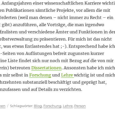
n Anfangsjahren einer wissenschaftlichen Karriere wicht
n Publikationen sämtliche Projekte, vor allem die mit
förderten (weil man denen – nicht immer zu Recht – ein
 gibt) anzuführen, alle Vorträge, die man irgendwo
ufzulisten und verschiedene Ämter und Funktionen in de
lbstverwaltung zu präsentieren. Für mich ist das nicht
, was etwas Entlastendes hat ;-). Entsprechend habe ic
g-Seiten von Auflistungen befreit zugunsten kurzer
ine Liste findet sich nur noch mit Bezug auf die von mir
erin) betreuten
Dissertationen
. Ansonsten habe ich mic
 mir selbst in
Forschung
und
Lehre
wichtig ist und mic
ahrzehnten substanziell beschäftigt und geprägt hat,
ufassen und auf Details zu verzichten.
ien
Schlagwörter
hen
Blog
,
Forschung
,
Lehre
,
Person