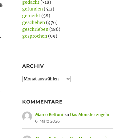
gedacht
(318)
ig
gefunden
(512)
gemerkt
(58)
geschehen
(476)
geschrieben
(186)
gesprochen
(99)
r
h
ARCHIV
Archiv
h
h
KOMMENTARE
Marco Bettoni
zu
Das Monster zügeln
6. März 2026