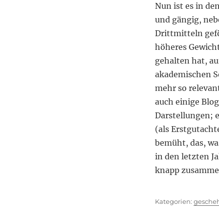
Nun ist es in de
und gängig, nebe
Drittmitteln ge
höheres Gewicht
gehalten hat, a
akademischen Se
mehr so relevant
auch einige Blo
Darstellungen; e
(als Erstgutacht
bemüht, das, was
in den letzten J
knapp zusammenz
Kategor
gesche