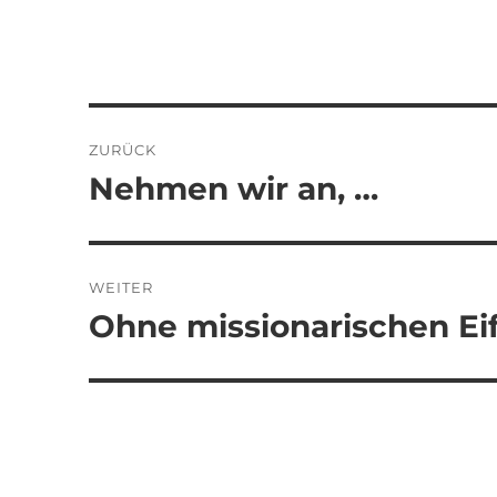
Beitragsnavigation
ZURÜCK
Nehmen wir an, …
Vorheriger
Beitrag:
WEITER
Ohne missionarischen Ei
Nächster
Beitrag: