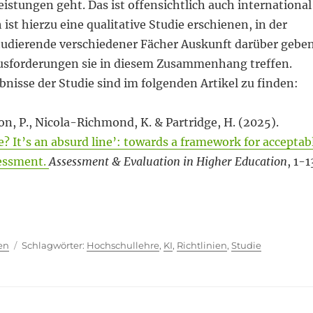
istungen geht. Das ist offensichtlich auch international
h ist hierzu eine qualitative Studie erschienen, in der
udierende verschiedener Fächer Auskunft darüber geben
usforderungen sie in diesem Zusammenhang treffen.
nisse der Studie sind im folgenden Artikel zu finden:
on, P., Nicola-Richmond, K. & Partridge, H. (2025).
e? It’s an absurd line’: towards a framework for acceptab
sessment.
Assessment & Evaluation in Higher Education
, 1-1
nze?“
ien
Schlagwörter
en
Hochschullehre
,
KI
,
Richtlinien
,
Studie