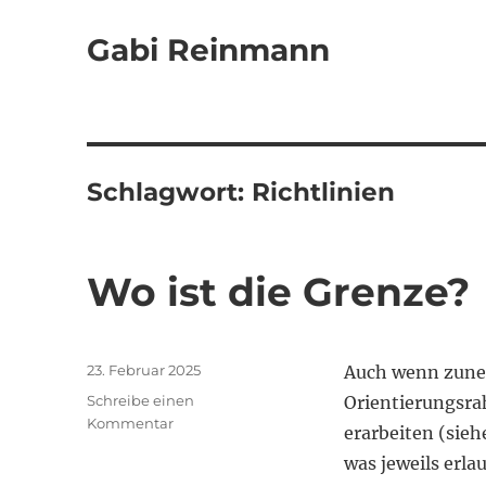
Gabi Reinmann
Schlagwort:
Richtlinien
Wo ist die Grenze?
Veröffentlicht
23. Februar 2025
Auch wenn zune
am
Schreibe einen
Orientierungsra
zu
Kommentar
erarbeiten (sieh
Wo
was jeweils erl
ist