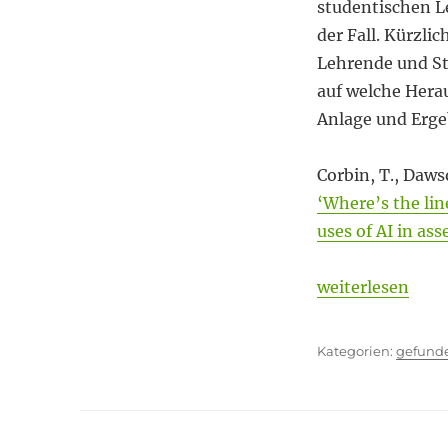
die
studentischen Le
Grenze?
der Fall. Kürzlic
Lehrende und St
auf welche Hera
Anlage und Ergeb
Corbin, T., Daws
‘Where’s the lin
uses of AI in as
„Wo ist die Gre
weiterlesen
Kategor
gefund