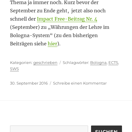
Thema ja immer noch. Kurz bevor der
September zu Ende geht, jetzt also noch
schnell der
Impact Free-Beitrag Nr. 4
(September) zu „Währungen der Lehre im
Bologna-System“ (zu den bisherigen
Beiträgen siehe
hier
).
Kategorien
Schlagwörter
geschrieben
Bologna
,
ECTS
,
SWS
Veröffentlicht
zu
30. September 2016
Schreibe einen Kommentar
am
Kurz
vor
Schluss
SUCHEN