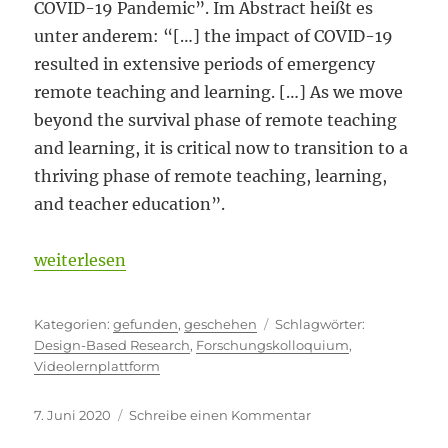
COVID-19 Pandemic”. Im Abstract heißt es
unter anderem: “[…] the impact of COVID-19
resulted in extensive periods of emergency
remote teaching and learning. […] As we move
beyond the survival phase of remote teaching
and learning, it is critical now to transition to a
thriving phase of remote teaching, learning,
and teacher education”.
„Beyond ZOOM“
weiterlesen
Kategorien
Schlagwörte
gefunden
,
geschehen
Design-Based Research
,
Forschungskolloquium
,
Videolernplattform
Veröffentlicht
zu
7. Juni 2020
Schreibe einen Kommentar
am
Beyond