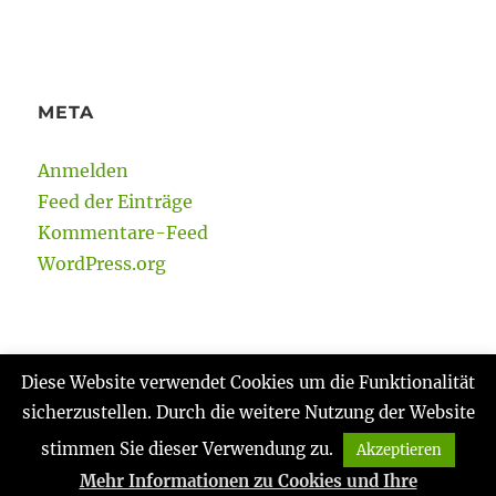
META
Anmelden
Feed der Einträge
Kommentare-Feed
WordPress.org
Diese Website verwendet Cookies um die Funktionalität
sicherzustellen. Durch die weitere Nutzung der Website
Gabi Reinmann
Datenschutzerklärung
Stolz
präsentiert von WordPress
stimmen Sie dieser Verwendung zu.
Akzeptieren
Mehr Informationen zu Cookies und Ihre