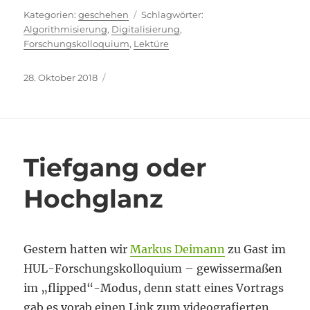
Kategorien
Schlagwörter
geschehen
Algorithmisierung
,
Digitalisierung
,
Forschungskolloquium
,
Lektüre
Veröffentlicht
28. Oktober 2018
am
Tiefgang oder
Hochglanz
Gestern hatten wir
Markus Deimann
zu Gast im
HUL-Forschungskolloquium – gewissermaßen
im „flipped“-Modus, denn statt eines Vortrags
gab es vorab einen Link zum videografierten