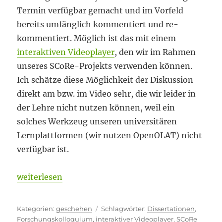
Termin verfügbar gemacht und im Vorfeld
bereits umfänglich kommentiert und re-
kommentiert. Möglich ist das mit einem
interaktiven Videoplayer
, den wir im Rahmen
unseres SCoRe-Projekts verwenden können.
Ich schätze diese Möglichkeit der Diskussion
direkt am bzw. im Video sehr, die wir leider in
der Lehre nicht nutzen können, weil ein
solches Werkzeug unseren universitären
Lernplattformen (wir nutzen OpenOLAT) nicht
verfügbar ist.
„Interaktive Video-Kommentierung: genutzt und v
weiterlesen
Kategorien
Schlagwörter
geschehen
Dissertationen
,
Forschungskolloquium
,
interaktiver Videoplayer
,
SCoRe