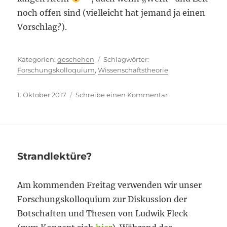
noch offen sind (vielleicht hat jemand ja einen
Vorschlag?).
Kategorien
Schlagwörter
geschehen
Forschungskolloquium
,
Wissenschaftstheorie
Veröffentlicht
zu
1. Oktober 2017
Schreibe einen Kommentar
am
Langer
Atem
Strandlektüre?
Am kommenden Freitag verwenden wir unser
Forschungskolloquium zur Diskussion der
Botschaften und Thesen von Ludwik Fleck