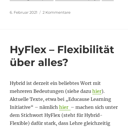
Veröffentlicht
zu
6. Februar 2021
2 Kommentare
am
Interaktive
Video-
Kommentierung:
genutzt
und
HyFlex – Flexibilität
vermisst
über alles?
Hybrid ist derzeit ein beliebtes Wort mit
mehreren Bedeutungen (siehe dazu
hier
).
Aktuelle Texte, etwa bei „Educause Learning
Initiative“ – nämlich
hier
– machen sich unter
dem Stichwort HyFlex (steht für Hybrid-
Flexible) dafür stark, dass Lehre gleichzeitig