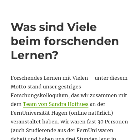
im
Meer
Was sind Viele
beim forschenden
Lernen?
Forschendes Lernen mit Vielen – unter diesem
Motto stand unser gestriges
Forschungskolloquium, das wir zusammen mit
dem
Team von Sandra Hofhues
an der
FernUniversität Hagen (online natürlich)
veranstaltet haben. Wir waren fast 30 Personen
(auch Studierende aus der FernUni waren
dabei) und haben uns drei Stunden lang in