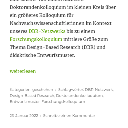
Doktorandenkolloquium im kleinen Kreis über
ein größeres Kolloquium für
Nachwuchswissenschaftlerinnen im Kontext
unseres
DBR-Netzwerks
bis zu einem
Forschungskolloquium
mittlere Größe zum
Thema Design-Based Research (DBR) und
didaktische Entwurfsmuster.
„Kleine Inseln im Meer“
weiterlesen
Kategorien
Schlagwörter
geschehen
DBR-Netzwerk
,
Design-Based Research
,
Doktorandenkolloquium
,
Entwurfsmuster
,
Forschungskolloquium
Veröffentlicht
zu
23. Januar 2022
Schreibe einen Kommentar
am
Kleine
Inseln