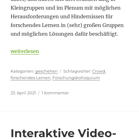
Kleingruppen und im Plenum mit möglichen
Herausforderungen und Hindernissen für
forschendes Lernen in (sehr) großen Gruppen
und möglichen Lösungen dafür beschäftigt.
„Was sind Viele beim forschenden Lernen?“
weiterlesen
Kategorien
Schlagwörter
geschehen
Crowd
,
forschendes Lernen
,
Forschungskolloquium
Veröffentlicht
zu
23. April 2021
1 Kommentar
am
Was
sind
Viele
beim
forschenden
Interaktive Video-
Lernen?