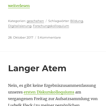
„Tiefgang oder Hochglanz“
weiterlesen
Kategorien
Schlagwörter
geschehen
Bildung
,
Digitalisierung
,
Forschungskolloquium
Veröffentlicht
zu
28. Oktober 2017
5 Kommentare
am
Tiefgang
oder
Hochglanz
Langer Atem
Nein, es gibt keine Ergebniszusammenfassung
unseres
ersten Diskurskolloquiums
am
vergangenen Freitag zur Aufsatzsammlung von
Ludwik Fleck (zu meiner persönlichen