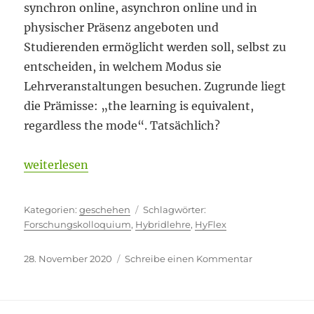
synchron online, asynchron online und in
physischer Präsenz angeboten und
Studierenden ermöglicht werden soll, selbst zu
entscheiden, in welchem Modus sie
Lehrveranstaltungen besuchen. Zugrunde liegt
die Prämisse: „the learning is equivalent,
regardless the mode“. Tatsächlich?
„HyFlex – Flexibilität über alles?“
weiterlesen
Kategorien
Schlagwörter
geschehen
Forschungskolloquium
,
Hybridlehre
,
HyFlex
Veröffentlicht
zu
28. November 2020
Schreibe einen Kommentar
am
HyFlex
–
Flexibilität