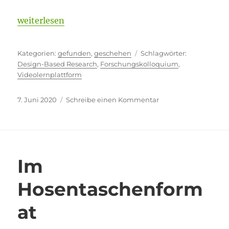
„Beyond ZOOM“
weiterlesen
Kategorien
Schlagwörte
gefunden
,
geschehen
Design-Based Research
,
Forschungskolloquium
,
Videolernplattform
Veröffentlicht
zu
7. Juni 2020
Schreibe einen Kommentar
am
Beyond
ZOOM
Im
Hosentaschenform
at