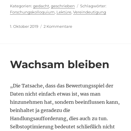
Kategorien
Schlagwörte
gedacht
,
geschrieben
Forschungskolloquium
,
Lektüre
,
Vereindeutigung
Veröffentlicht
zu
1. Oktober 2019
2 Kommentare
am
Im
Hosentaschenformat
Wachsam bleiben
„Die Tatsache, dass das Bewertungsspiel der
Daten nicht einfach etwas ist, was man
hinzunehmen hat, sondern beeinflussen kann,
beinhaltet ja geradezu die
Handlungsaufforderung, dies auch zu tun.
Selbstoptimierung bedeutet schließlich nicht