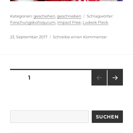
Kategorien
Schlagwör
geschehen
,
geschrieben
Forschungskolloquium
,
Impact Free
,
Ludwik Fleck
Veröffentlicht
zu
23. September 2017
Schreibe einen Kommentar
am
Strandlektür
Seitennummerierung
SEITE
1
NÄC
der
HSTE
SEIT
Beiträge
E
SUCHEN