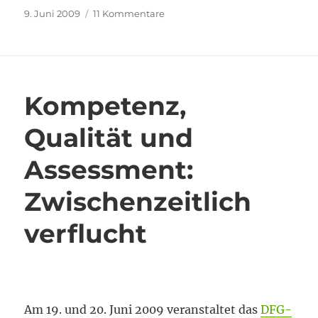
Veröffentlicht
zu
9. Juni 2009
11 Kommentare
am
Was
in
40
Jahren
alles
Kompetenz,
nicht
passiert
Qualität und
Assessment:
Zwischenzeitlich
verflucht
Am 19. und 20. Juni 2009 veranstaltet das
DFG-