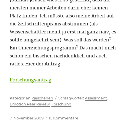
meisten meiner Arbeiten darin eher keinen
Platz finden. Ich müsste also meine Arbeit auf
die Zeitschriftenpraxis abstimmen (als
Wissenschaftler meint ja erst mal ganz naiv, es
sollte umgekehrt sein). Was soll das werden?
Ein Umerziehungsprogramm? Das macht mich
schon ein bisschen nachdenklich und auch
ratlos. Hier der Antrag:
Forschungsantrag
Kategorien
Schlagwörter
geschehen
Assessment
,
Emotion Peer Review
,
Forschung
Veröffentlicht
zu
7. November 2009
15 Kommentare
am
Vom