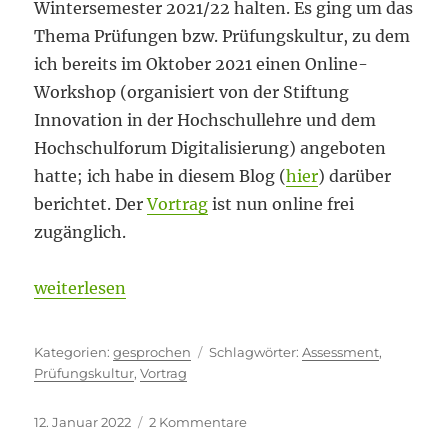
Wintersemester 2021/22 halten. Es ging um das
Thema Prüfungen bzw. Prüfungskultur, zu dem
ich bereits im Oktober 2021 einen Online-
Workshop (organisiert von der Stiftung
Innovation in der Hochschullehre und dem
Hochschulforum Digitalisierung) angeboten
hatte; ich habe in diesem Blog (
hier
) darüber
berichtet. Der
Vortrag
ist nun online frei
zugänglich.
„Didaktik zu Mittag“
weiterlesen
Kategorien
Schlagwörter
gesprochen
Assessment
,
Prüfungskultur
,
Vortrag
Veröffentlicht
zu
12. Januar 2022
2 Kommentare
am
Didaktik