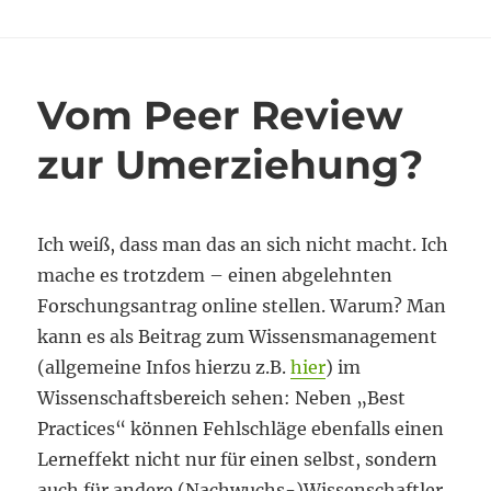
kann
man
ja
Vom Peer Review
zur Umerziehung?
Ich weiß, dass man das an sich nicht macht. Ich
mache es trotzdem – einen abgelehnten
Forschungsantrag online stellen. Warum? Man
kann es als Beitrag zum Wissensmanagement
(allgemeine Infos hierzu z.B.
hier
) im
Wissenschaftsbereich sehen: Neben „Best
Practices“ können Fehlschläge ebenfalls einen
Lerneffekt nicht nur für einen selbst, sondern
auch für andere (Nachwuchs-)Wissenschaftler