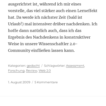
ausgerichtet ist, während ich mir eines
vorstelle, das viel stärker auch einen Lerneffekt
hat. Da werde ich nächster Zeit (bald ist
Urlaub!) mal intensiver drüber nachdenken. Ich
hoffe dann natürlich auch, dass ich das
Ergebnis des Nachdenkens in konstruktiver
Weise in unsere Wissenschaftler 2.0-
Community einfließen lassen kann.
Kategorien
Schlagwörter
gedacht
Assessment
,
Forschung
,
Review
,
Web 2.0
Veröffentlicht
zu
1. August 2009
5 Kommentare
am
Konservativ
im
Web
2.0?