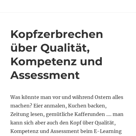
am
Kompetenz,
Qualität
und
Assessment:
Zwischenzeitlich
Kopfzerbrechen
verflucht
über Qualität,
Kompetenz und
Assessment
Was könnte man vor und während Ostern alles
machen? Eier anmalen, Kuchen backen,
Zeitung lesen, gemütliche Kafferunden …. man
kann sich aber auch den Kopf über Qualität,
Kompetenz und Assessment beim E-Learning