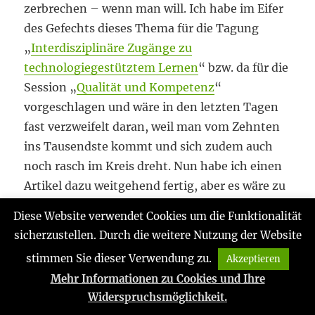
zerbrechen – wenn man will. Ich habe im Eifer
des Gefechts dieses Thema für die Tagung
„
Interdisziplinäre Zugänge zu
technologiegestütztem Lernen
“ bzw. da für die
Session „
Qualität und Kompetenz
“
vorgeschlagen und wäre in den letzten Tagen
fast verzweifelt daran, weil man vom Zehnten
ins Tausendste kommt und sich zudem auch
noch rasch im Kreis dreht. Nun habe ich einen
Artikel dazu weitgehend fertig, aber es wäre zu
früh, ihn online zu stellen. Zudem muss ich
Diese Website verwendet Cookies um die Funktionalität
daraus erst noch einen Vortrag basteln, denn
sicherzustellen. Durch die weitere Nutzung der Website
es ist leider ziemlich komplex geworden. Was
stimmen Sie dieser Verwendung zu.
Akzeptieren
ich aber gerne machen kann, ist schon mal die
Mehr Informationen zu Cookies und Ihre
Einführung und damit auch eine Art Abstract
Widerspruchsmöglichkeit.
sowie den Anhang in Form von zwei Tabellen