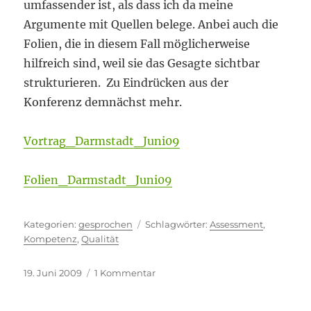
umfassender ist, als dass ich da meine
Argumente mit Quellen belege. Anbei auch die
Folien, die in diesem Fall möglicherweise
hilfreich sind, weil sie das Gesagte sichtbar
strukturieren. Zu Eindrücken aus der
Konferenz demnächst mehr.
Vortrag_Darmstadt_Juni09
Folien_Darmstadt_Juni09
Kategorien
Schlagwörter
gesprochen
Assessment
,
Kompetenz
,
Qualität
Veröffentlicht
zu
19. Juni 2009
1 Kommentar
am
Nochmal
Qualität