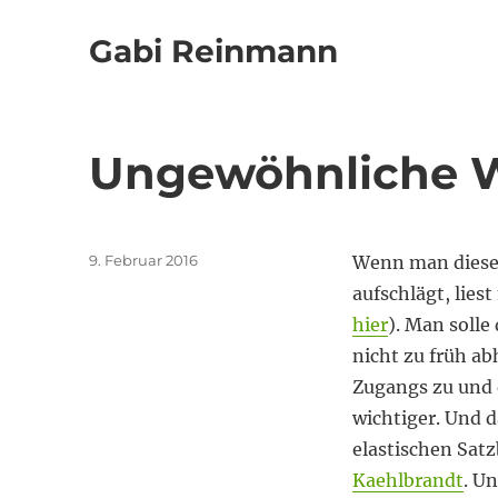
Gabi Reinmann
Ungewöhnliche 
Veröffentlicht
9. Februar 2016
Wenn man diesen
am
aufschlägt, lie
hier
). Man solle
nicht zu früh ab
Zugangs zu und 
wichtiger. Und 
elastischen Sat
Kaehlbrandt
. U