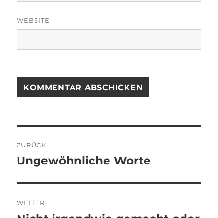
WEBSITE
Beitragsnavigation
ZURÜCK
Ungewöhnliche Worte
Vorheriger
Beitrag:
WEITER
Nächster