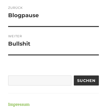
Beitragsnavigation
ZURÜCK
Blogpause
Vorheriger
Beitrag:
WEITER
Bullshit
Nächster
Beitrag:
SUCHEN
Impressum