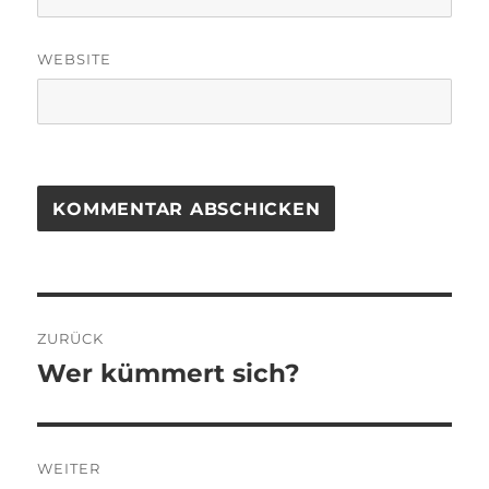
WEBSITE
Beitragsnavigation
ZURÜCK
Wer kümmert sich?
Vorheriger
Beitrag:
WEITER