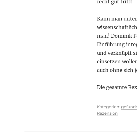
recht gut trifft.
Kann man unter 
wissenschaftlich
man! Dominik Pet
Einführung integ
und verknüpft s
einsetzen woll
auch ohne sich j
Die gesamte Rez
Kategor
gefund
Rezension