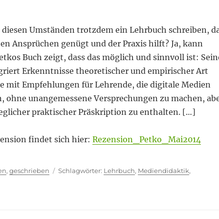
diesen Umständen trotzdem ein Lehrbuch schreiben, d
en Ansprüchen genügt und der Praxis hilft? Ja, kann
kos Buch zeigt, dass das möglich und sinnvoll ist: Sein
riert Erkenntnisse theoretischer und empirischer Art
ie mit Empfehlungen für Lehrende, die digitale Medien
en, ohne unangemessene Versprechungen zu machen, ab
eglicher praktischer Präskription zu enthalten. […]
ension findet sich hier:
Rezension_Petko_Mai2014
ien
Schlagwörter
en
,
geschrieben
Lehrbuch
,
Mediendidaktik
,