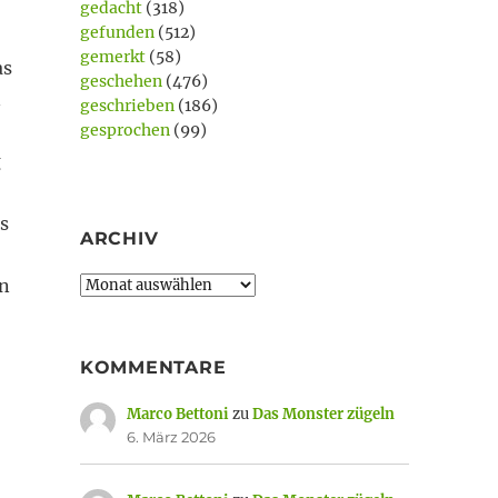
gedacht
(318)
gefunden
(512)
gemerkt
(58)
as
geschehen
(476)
n
geschrieben
(186)
gesprochen
(99)
g
s
ARCHIV
Archiv
en
KOMMENTARE
Marco Bettoni
zu
Das Monster zügeln
6. März 2026