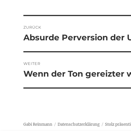
Beitragsnavigation
ZURÜCK
Absurde Perversion der U
Vorheriger
Beitrag:
WEITER
Wenn der Ton gereizter 
Nächster
Beitrag:
Gabi Reinmann
Datenschutzerklärung
Stolz präsent