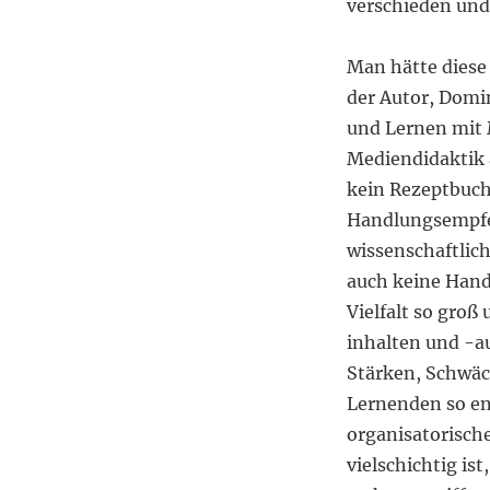
verschieden und
Man hätte diese
der Autor, Domin
und Lernen mit 
Mediendidaktik 
kein Rezeptbuch
Handlungsempfeh
wissenschaftlich
auch keine Handr
Vielfalt so groß
inhalten und -a
Stärken, Schwä
Lernenden so eng
organisatorisch
vielschichtig is