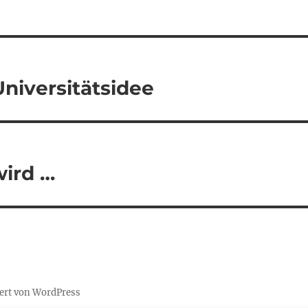
niversitätsidee
wird …
iert von WordPress