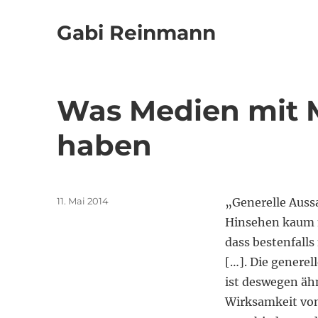
Gabi Reinmann
Was Medien mit 
haben
Veröffentlicht
11. Mai 2014
„Generelle Auss
am
Hinsehen kaum mö
dass bestenfall
[…]. Die genere
ist deswegen ähn
Wirksamkeit vo