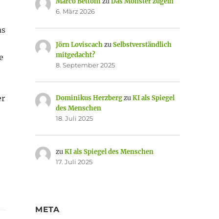
Marco Bettoni
zu
Das Monster zügeln
6. März 2026
as
Jörn Loviscach
zu
Selbstverständlich
mitgedacht?
e
8. September 2025
er
Dominikus Herzberg
zu
KI als Spiegel
des Menschen
18. Juli 2025
zu
KI als Spiegel des Menschen
17. Juli 2025
META