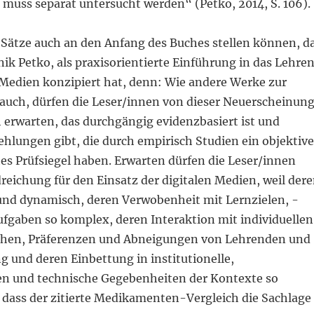
 muss separat untersucht werden“ (Petko, 2014, S. 106).
 Sätze auch an den Anfang des Buches stellen können, d
ik Petko, als praxisorientierte Einführung in das Lehre
Medien konzipiert hat, denn: Wie andere Werke zur
auch, dürfen die Leser/innen von dieser Neuerscheinun
 erwarten, das durchgängig evidenzbasiert ist und
lungen gibt, die durch empirisch Studien ein objektive
es Prüfsiegel haben. Erwarten dürfen die Leser/innen
eichung für den Einsatz der digitalen Medien, weil der
 und dynamisch, deren Verwobenheit mit Lernzielen, -
ufgaben so komplex, deren Interaktion mit individuellen
chen, Präferenzen und Abneigungen von Lehrenden und
 und deren Einbettung in institutionelle,
en und technische Gegebenheiten der Kontexte so
t, dass der zitierte Medikamenten-Vergleich die Sachlage